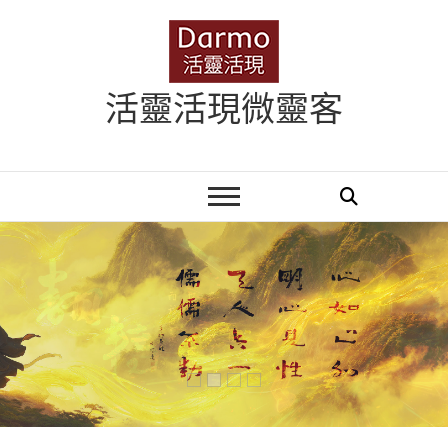
Skip
to
content
活靈活現微靈客