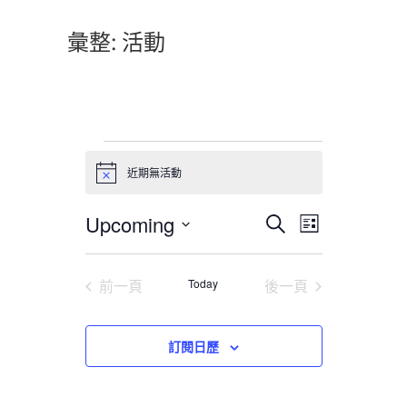
彙整:
活動
活
近期無活動
N
動
o
t
活
活
Upcoming
i
搜
L
c
動
尋
動
i
選
e
s
擇
視
搜
活動
t
活動
前一頁
Today
後一頁
日
圖
索
期
導
和
訂閱日歷
航
視
圖