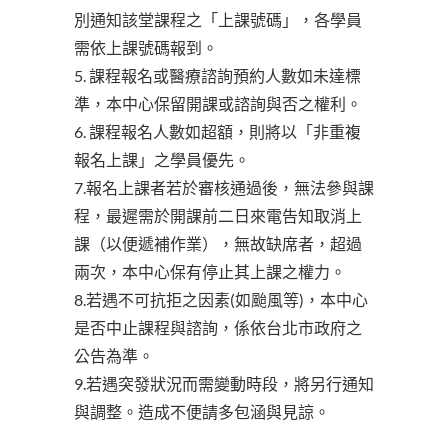
別通知該堂課程之「上課號碼」，各學員
需依上課號碼報到。
5. 課程報名或醫療諮詢預約人數如未達標
準，本中心保留開課或諮詢與否之權利。
6. 課程報名人數如超額，則將以「非重複
報名上課」之學員優先。
7.報名上課者若於審核通過後，無法參與課
程，最遲需於開課前二日來電告知取消上
課（以便遞補作業），無故缺席者，超過
兩次，本中心保有停止其上課之權力。
8.若遇不可抗拒之因素(如颱風等)，本中心
是否中止課程與諮詢，係依台北市政府之
公告為準。
9.若遇突發狀況而需變動時段，將另行通知
與調整。造成不便請多包涵與見諒。