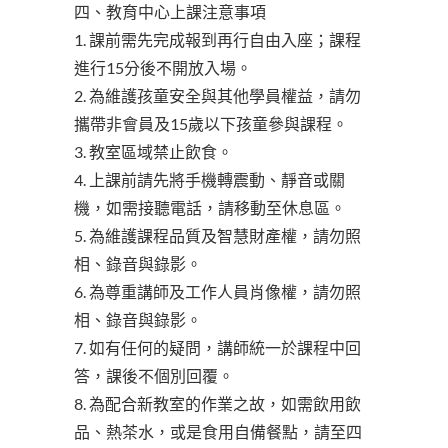
四、教育中心上課注意事項
1. 課前需先完成報到再行自由入座；課程
進行15分後不開放入場。
2. 為維護孩童安全與其他學員權益，請勿
攜帶非會員及15歲以下孩童參與課程。
3. 教室區域禁止飲食。
4. 上課前請先將手機轉震動、靜音或關
機，如需接聽電話，請移動至休息區。
5. 為維護課程品質及智慧財產權，請勿照
相、錄音與錄影。
6. 為尊重講師及工作人員肖像權，請勿照
相、錄音與錄影。
7. 如有任何的疑問，講師統一於課程中回
答，課後不個別回覆。
8. 為配合新教室的作業之故，如需飲用飲
品、熱茶水，或是食用自備餐點，請至四