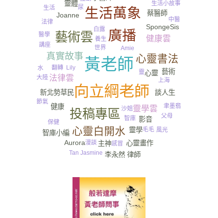
靈體
生活小故事
尿
生活
生活萬象
蔡醫師
Joanne
中醫
法律
SpongeSis
白露
廣播
藝術雲
醫學
健康雲
養生
講座
世界
Amie
真實故事
心靈書法
黃老師
Lily
翻轉
水
藝術
靈
心靈
法律雲
大陸
上海
向立綱老師
新北勢草民
談人生
節氣
聿墨翡
健康
靈學雲
沙姐
投稿專區
父母
智庫
影音
保健
心靈白開水
毛毛
靈學
風光
智庫小編
Aurora
心靈畫作
漫談
主神
感冒
Tan Jasmine
李永然 律師