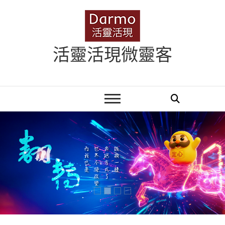
Skip
to
content
活靈活現微靈客