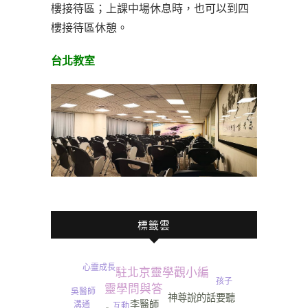
樓接待區；上課中場休息時，也可以到四
樓接待區休憩。
台北教室
標籤雲
心靈成長
駐北京靈學觀小編
孩子
靈學問與答
吳醫師
神尊說的話要聽
李醫師
溝通
互動