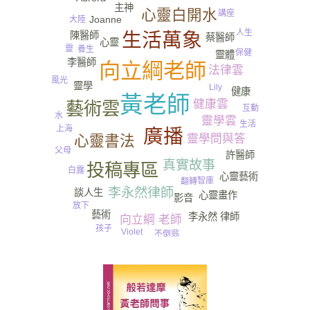
主神
心靈白開水
講座
Joanne
大陸
人生
生活萬象
陳醫師
蔡醫師
心靈
靈
養生
保健
靈體
李醫師
向立綱老師
法律雲
風光
靈學
Lily
健康
黃老師
健康雲
藝術雲
互動
水
靈學雲
生活
上海
廣播
心靈書法
靈學問與答
父母
許醫師
尿
真實故事
投稿專區
白露
心靈藝術
智庫
翻轉
李永然律師
談人生
心靈畫作
影音
放下
藝術
李永然 律師
向立綱 老師
孩子
Violet
不倒翁