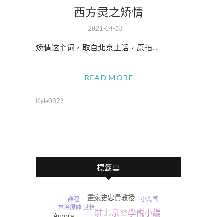
西方灵之矫情
2021-04-13
矫情这个词，取自北京土话，原指…
READ MORE
Kyle0322
標籤雲
畫家史忠貴教授
課程
小淘气
林治療師
感情
駐北京靈學觀小編
Aurora