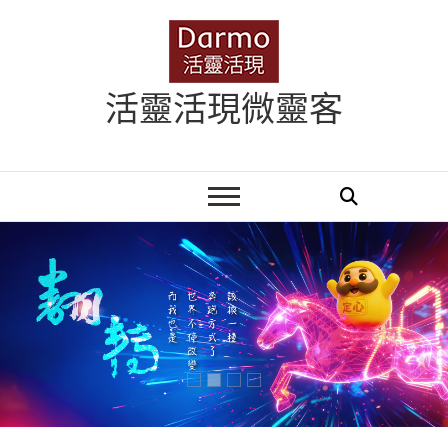
Skip
to
content
活靈活現微靈客