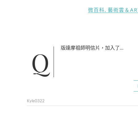
微百科
,
藝術雲＆AR
Q版達摩祖師明信片，加入了…
Kyle0322