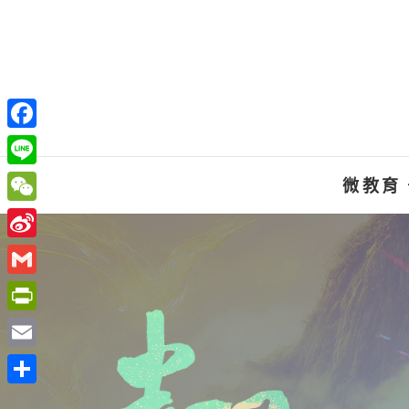
Skip
to
content
F
a
L
微教育
c
i
W
e
n
e
S
b
e
C
i
o
G
h
n
o
m
P
a
a
k
a
r
t
E
W
i
i
m
e
分
l