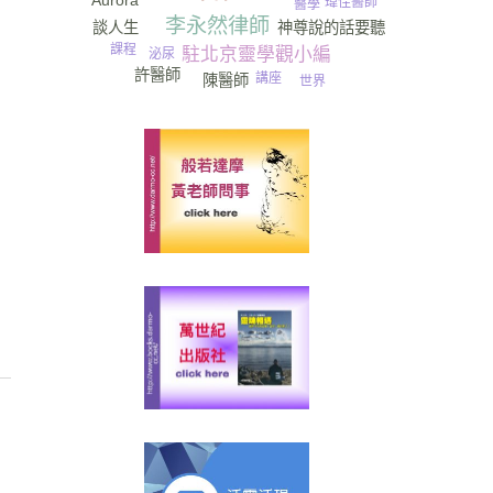
Aurora
瑋佳醫師
醫學
尿
李永然律師
神尊說的話要聽
談人生
課程
駐北京靈學觀小編
泌尿
許醫師
講座
陳醫師
世界