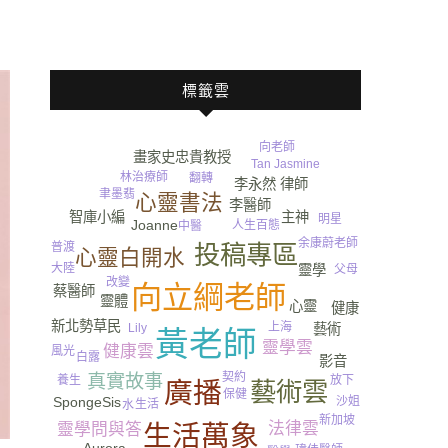
標籤雲
向老師
畫家史忠貴教授
Tan Jasmine
運動
林治療師
翻轉
李永然 律師
發炎
聿墨翡
心靈書法
李醫師
智庫小編
主神
明星
Joanne
人生百態
中醫
余康蔚老師
投稿專區
普渡
心靈白開水
大陸
靈學
父母
改變
向立綱老師
蔡醫師
靈體
心靈
健康
新北勢草民
上海
藝術
Lily
黃老師
靈學雲
健康雲
風光
白露
影音
契約
真實故事
養生
放下
藝術雲
廣播
保健
沙姐
SpongeSis
生活
水
新加坡
法律雲
靈學問與答
生活萬象