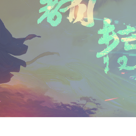
n
a
i
享
t
i
b
F
l
o
r
i
e
n
d
l
y