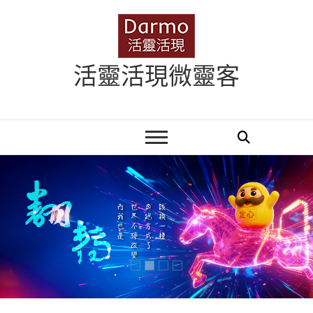
Skip
to
content
活靈活現微靈客