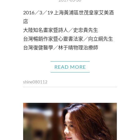
2016／3／19 上海黃浦區世茂皇家艾美酒
店
大陸知名畫家暨詩人／史忠貴先生
台灣暢銷作家暨心靈書法家／向立綱先生
台灣復健醫學／林于晴物理治療師
READ MORE
shine080112