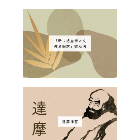
「新世紀靈學人文
教育網站」邀稿函
達摩禪室