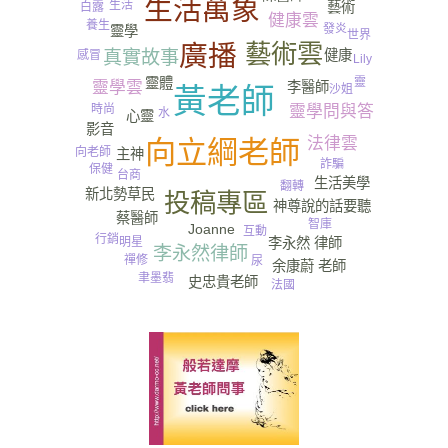
生活萬象
生活
藝術
白露
健康雲
養生
發炎
靈學
世界
藝術雲
廣播
真實故事
健康
感冒
Lily
靈體
靈
靈學雲
李醫師
沙姐
黃老師
時尚
靈學問與答
水
心靈
影音
法律雲
向立綱老師
向老師
主神
詐騙
保健
台商
生活美學
翻轉
新北勢草民
投稿專區
神尊說的話要聽
蔡醫師
智庫
Joanne
互動
行銷
明星
李永然 律師
李永然律師
禪修
尿
余康蔚 老師
聿墨翡
史忠貴老師
法國