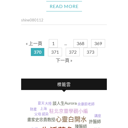
READ MORE
shine080112
« 上一頁
1
...
368
369
370
371
372
373
下一頁 »
標籤雲
Aurora
談人生
夏天
大陸
余康蔚老師
上海
財產
駐北京靈學觀小編
父母
感染
講座
心靈白開水
畫家史忠貴教授
許醫師
Bonny
陳醫師