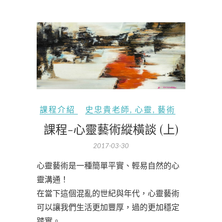
課程介紹
史忠貴老師
,
心靈
,
藝術
課程-心靈藝術縱橫談 (上)
2017-03-30
心靈藝術是一種簡單平實、輕易自然的心
靈溝通！
在當下這個混亂的世紀與年代，心靈藝術
可以讓我們生活更加豐厚，過的更加穩定
踏實。