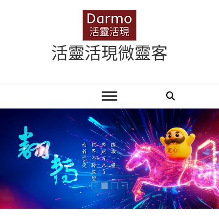
Skip
to
content
活靈活現微靈客