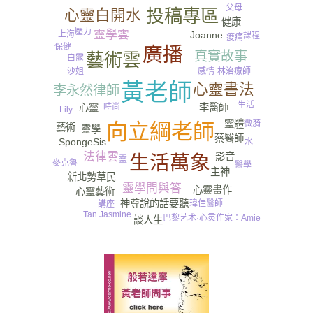
父母
投稿專區
心靈白開水
健康
壓力
靈學雲
Joanne
上海
課程
痠痛
保健
廣播
真實故事
藝術雲
白露
沙姐
感情
林治療師
黃老師
心靈書法
李永然律師
生活
心靈
李醫師
時尚
Lily
靈體
微漪
向立綱老師
藝術
靈學
蔡醫師
SpongeSis
水
法律雲
影音
生活萬象
靈
麥克魯
醫學
主神
新北勢草民
靈學問與答
心靈畫作
心靈藝術
神尊說的話要聽
瑋佳醫師
講座
Tan Jasmine
巴黎艺术·心灵作家：Amie
談人生