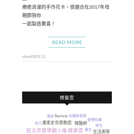
療癒浪漫的手作花卡，很適合在2017年母
親節陪你
一起製造驚喜！
READ MORE
shine080112
標籤雲
Aurora
余康蔚老師
漫談
靈學知識
畫家史忠貴教授
陳醫師
自己
俫生
駐北京靈學觀小編
養生
健康雲
生活美學