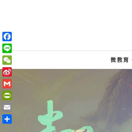
Skip
to
content
F
a
L
微教育
c
i
W
e
n
e
S
b
e
C
i
o
G
h
n
o
m
P
a
a
k
a
r
t
E
W
i
i
m
e
分
l