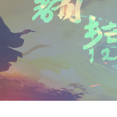
n
a
i
享
t
i
b
F
l
o
r
i
e
n
d
l
y