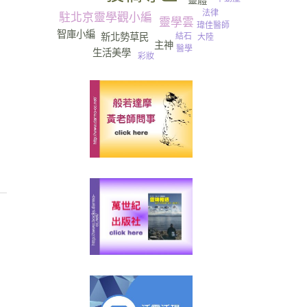
靈體
法律
駐北京靈學觀小編
靈學雲
瑋佳醫師
智庫小編
結石
新北勢草民
大陸
主神
Pringles
醫學
生活美學
彩妝