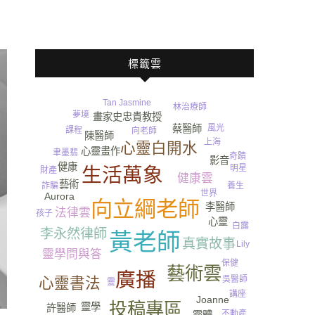
標籤雲
Tan Jasmine
林治療師
夢境
畫家史忠貴教授
風光
蔡醫師
課程
向老師
陳醫師
上海
心靈白開水
心靈畫作
聿墨翡
奇蹟
影音
健康
明星
生活萬象
財產
健康雲
尿
藝術
養生
詐騙
世界
Aurora
向立綱老師
李醫師
法律雲
孩子
心靈
白露
李永然律師
黃老師
真實故事
Lily
靈學問與答
保健
藝術雲
廣播
心靈書法
吳醫師
靈
講座
Joanne
投稿專區
靈學
許醫師
水
不動產