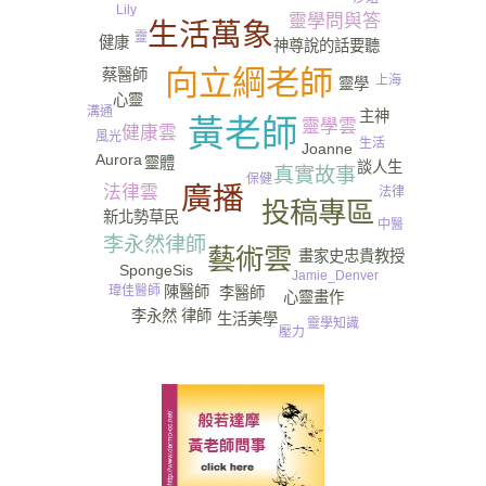
Lily
靈學問與答
生活萬象
靈
健康
神尊說的話要聽
向立綱老師
蔡醫師
上海
靈學
心靈
溝通
主神
黃老師
靈學雲
健康雲
風光
尿
生活
Joanne
Aurora
靈體
談人生
真實故事
保健
廣播
法律雲
法律
投稿專區
新北勢草民
中醫
李永然律師
藝術雲
畫家史忠貴教授
SpongeSis
Jamie_Denver
陳醫師
瑋佳醫師
李醫師
心靈畫作
李永然 律師
生活美學
靈學知識
壓力