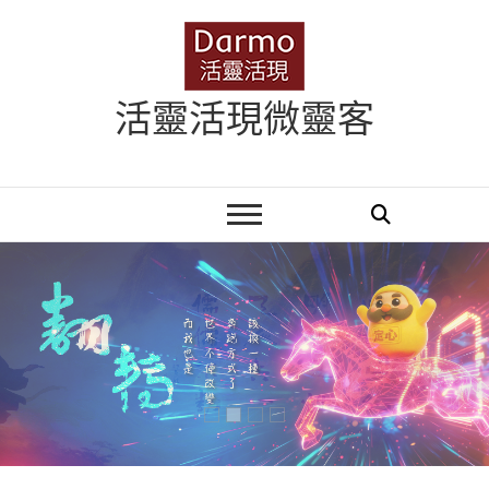
Skip
to
content
活靈活現微靈客