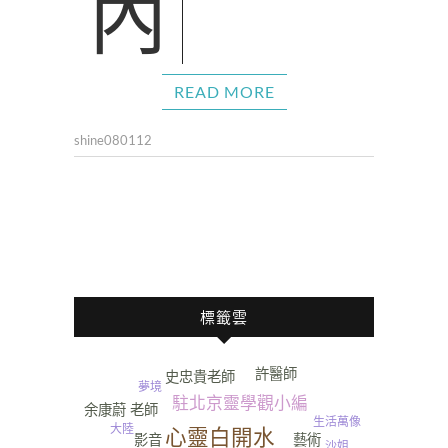
READ MORE
shine080112
標籤雲
許醫師
史忠貴老師
夢境
駐北京靈學觀小編
余康蔚 老師
生活萬像
大陸
心靈白開水
影音
藝術
沙姐