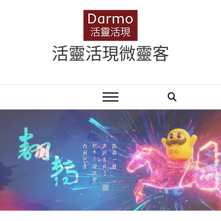
Skip
to
content
活靈活現微靈客