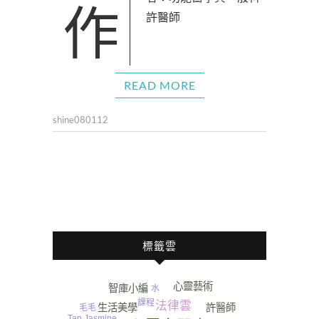
作者：功能醫學與一般科
許醫師
READ MORE
shine080112
標籤雲
心靈藝術
智庫小編
水
課程
法律雲
許醫師
生活美學
毛毛
Tan Jasmine