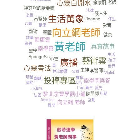
心靈白開水
余康蔚 老師
神尊說的話要聽
法律
談人生
泌尿
生活萬象
Joanne
蔡醫師
俫生
沙姐
影音
講座
向立綱老師
藝術
靈體
健康
詐騙
健康雲
黃老師
彩妝
真實故事
靈學雲
靈學
生活
SpongeSis
藝術雲
心靈
廣播
孩子
靈
世界
心靈書法
主神
李醫師
林治療師
父母
Violet
明星
靈体
投稿專區
翻轉
靈學問與答
Lily
契約
養生
上海
風光
小淘气
駐北京靈學觀小編
陳醫師
行銷
法國
Jasmine
互動
向立綱 老師
微漪