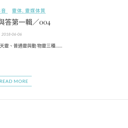
影音
靈体
,
靈媒体質
與答第一輯／004
2018-06-06
先天靈、普通靈與動 物靈三種……
READ MORE