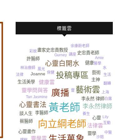
標籤雲
余康蔚老師
畫家史忠貴教授
彩妝
史忠貴老師
講座
Gurney​
Amie
許醫師
心靈白開水
健康
醫學
水
林治療師
風光
藝術
保健
投稿專區
Joanne
法律
生活
主神
健康雲
生活美學
翻轉
藝術雲
靈學問與答
廣播
靈
上海
Tan Jasmine
李永然 律師
白露
心靈書法
黃老師
李永然律師
李醫師
談人生
養生
Lily
心靈
尿
向立綱老師
蔡醫師
互動
法律雲
心靈畫作
中醫
靈學
生活萬象
沙姐
靈學雲