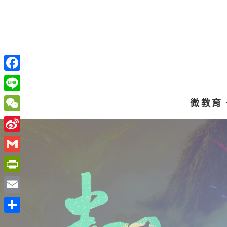
Skip
to
content
F
a
L
微教育
c
i
W
e
n
e
S
b
e
C
i
o
G
h
n
o
m
P
a
a
k
a
r
t
E
W
i
i
m
e
分
l