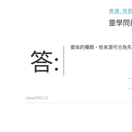
廣播
,
微
靈學問
答:靈体的種類，依來源可分為
shine080112