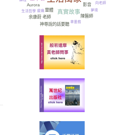
課程
向老師
影音
Aurora
靈體
夢境
真實故事
痠痛
生活哲學
陳醫師
余康蔚 老師
聿墨翡
神尊說的話要聽