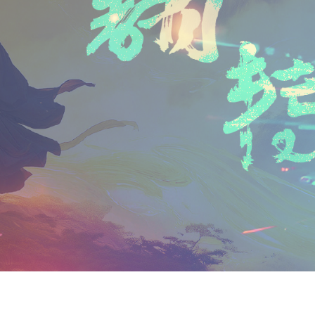
n
a
i
享
t
i
b
F
l
o
r
i
e
n
d
l
y