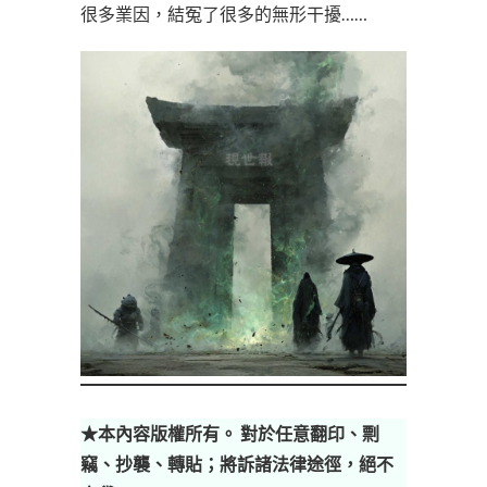
很多業因，結冤了很多的無形干擾……
★本內容版權所有。 對於任意翻印、剽
竊、抄襲、轉貼；將訴諸法律途徑，絕不