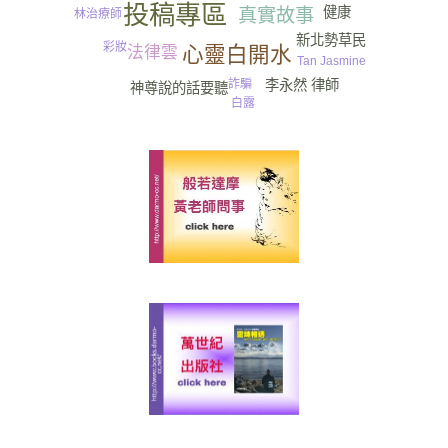
投稿專區
健康
真實故事
林治療師
新北勢草民
彩妝
心靈白開水
法律雲
Tan Jasmine
詐騙
李永然 律師
神尊說的話要聽
白露
美食