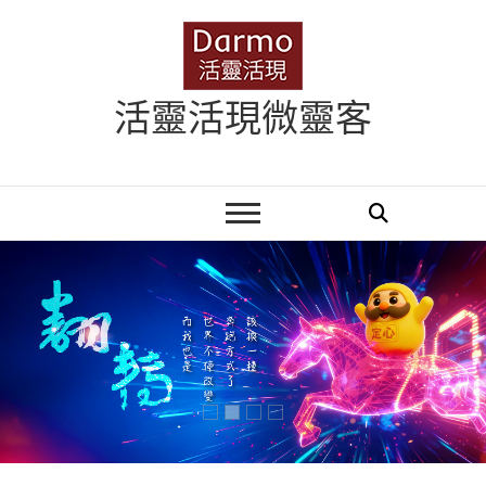
Skip
to
content
活靈活現微靈客