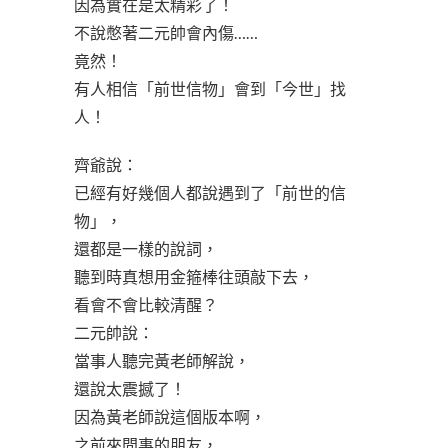
因為實在是太精彩了！
不說憋著二元帥會內傷……
竟然！
有人相信「前世信物」會到「今世」找
人！
齊爺說：
已經有好幾個人都說遇到了「前世的信
物」，
還都是一樣的說詞，
聽到時真想用金箍棒往頭敲下去，
看會不會比較清醒？
二元帥說：
當事人聽完黃老師解說，
還說太震撼了！
因為黃老師說這個版本啊，
之前來問事的朋友，