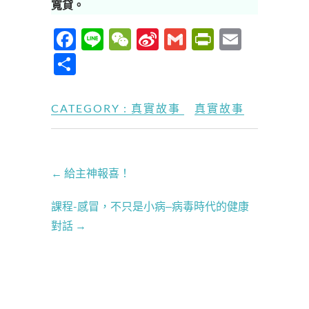
寬貸。
F
Li
W
Si
G
P
E
ac
n
e
n
m
ri
m
分
e
e
C
a
ail
nt
ail
享
b
h
W
Fr
CATEGORY :
真實故事
真實故事
o
at
ei
ie
o
b
n
k
o
dl
←
給主神報喜！
y
課程-感冒，不只是小病‒病毒時代的健康
對話
→