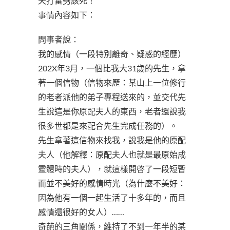
天打雷劈該死！
事情內容如下：
問事者說：
我的感情（一段特別離奇、疑惑的經歷）
202X年3月，一個比我大31歲的先生，拿
著一個信物（信物來歷：某山上一位修行
的老者派他的弟子專程送來的，並交代先
生說這是你原配夫人的東西，老者還說我
很多世都是來配合先生完成任務的）。
先生拿著這信物來找我，說我是他的原配
夫人（他解釋：原配夫人也就是最原始成
靈體時的夫人），就這樣開啓了一段短暫
而並不美好的感情時光（為什麼不美好：
因為他有一個一起生活了十多年的，而且
感情還很好的女人）……
奇葩的三角關係，維持了不到一年半的某