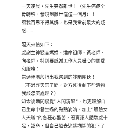
一天凌晨，先生突然離世！（先生癌症全
骨轉移，發現到離世僅僅一個月）！
讓我百思不得其解，也是我當前最大的疑
惑……
隔天來信如下：
感謝主神觀音媽媽、達摩祖師、黃老師、
向老師，特別要感謝工作人員暖心的關愛
和服務：
當頭棒喝般指出我遇到的詐騙團伙！
（不過昨天忘了問，對方死後剩下些遺物
我該怎麼處理？）
知命後瞬間感覺“ 人間清醒 ”，也更理解自
己生命中發生過的點點滴滴，加上“ 體驗女
人天職 ”的各種心酸苦，著實讓人體驗感十
足，認命，但自己過去迷迷糊糊的犯下了