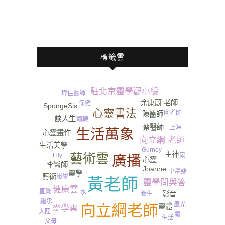
標籤雲
駐北京靈學觀小編
瑋佳醫師
余康蔚 老師
保健
SpongeSis
心靈書法
向老師
陳醫師
談人生
翻轉
租賃
蔡醫師
上海
生活萬象
心靈畫作
向立綱 老師
生活美學
Gurney​
主神
藝術雲
Lily
尿
廣播
心靈
李醫師
Joanne
聿墨翡
靈學
藝術
泌尿
黃老師
靈學問與答
健康雲
直覺
水
影音
養生
繼承
風光
向立綱老師
靈體
靈學雲
大陸
靈
生活
父母