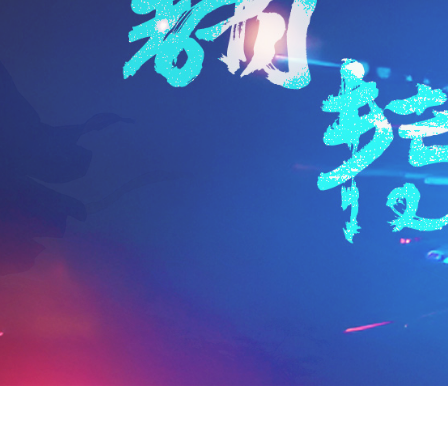
n
a
i
享
t
i
b
F
l
o
r
i
e
n
d
l
y