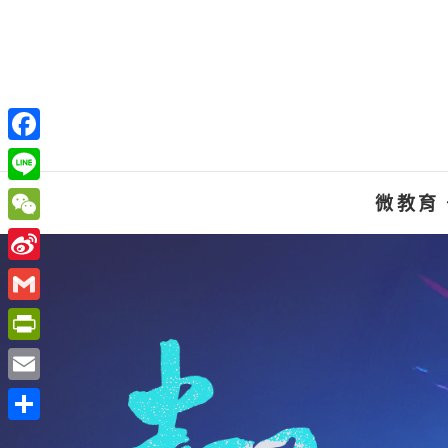
Skip
to
content
F
a
L
微教育
c
i
W
e
n
e
S
b
e
C
i
o
G
h
n
o
m
P
a
a
k
a
r
t
E
W
i
i
m
e
分
l