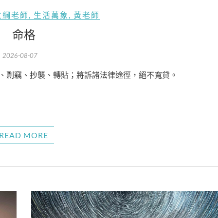
立綱老師
,
生活萬象
,
黃老師
命格
2026-08-07
印、剽竊、抄襲、轉貼；將訴諸法律途徑，絕不寬貸。
READ MORE