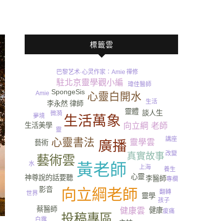
標籤雲
巴黎艺术·心灵作家：Amie
禪修
情聖
駐北京靈學觀小編
瑋佳醫師
SpongeSis
Amie
心靈白開水
生活
李永然 律師
遺產
靈體
談人生
微漪
夢境
生活萬象
向立綱 老師
生活美學
靈
講座
心靈書法
靈學雲
廣播
藝術
改變
真實故事
藝術雲
水
黃老師
上海
養生
心靈
神尊說的話要聽
李醫師
專欄
影音
向立綱老師
翻轉
世界
靈學
轉念
孩子
蔡醫師
健康
健康雲
痠痛
投稿專區
白露
保險