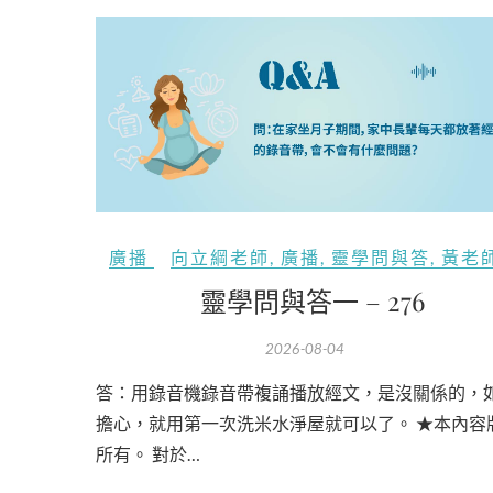
廣播
向立綱老師
,
廣播
,
靈學問與答
,
黃老
靈學問與答一 – 276
2026-08-04
答：用錄音機錄音帶複誦播放經文，是沒關係的，
擔心，就用第一次洗米水淨屋就可以了。 ★本內容
所有。 對於…