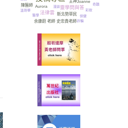
主神
Joanne
奇蹟
陳醫師
Aurora
漫談
靈學問與答
彩妝
溫哥華
法律雲
新北勢草民
醫學
保健
史忠貴老師
余康蔚 老師
詐騙