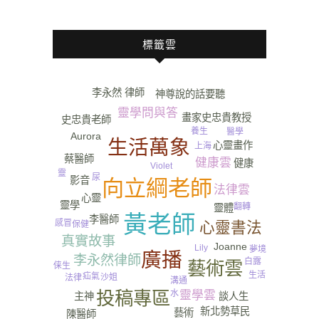
標籤雲
李永然 律師
神尊說的話要聽
靈學問與答
畫家史忠貴教授
史忠貴老師
養生
醫學
Aurora
生活萬象
心靈畫作
上海
蔡醫師
健康雲
健康
Violet
靈
尿
影音
向立綱老師
法律雲
心靈
靈學
翻轉
靈體
癌症
黃老師
李醫師
感冒
心靈書法
保健
真實故事
Joanne
Lily
夢境
廣播
李永然律師
白露
藝術雲
俫生
生活
疝氣
沙姐
法律
溝通
投稿專區
靈學雲
水
主神
談人生
新北勢草民
藝術
陳醫師