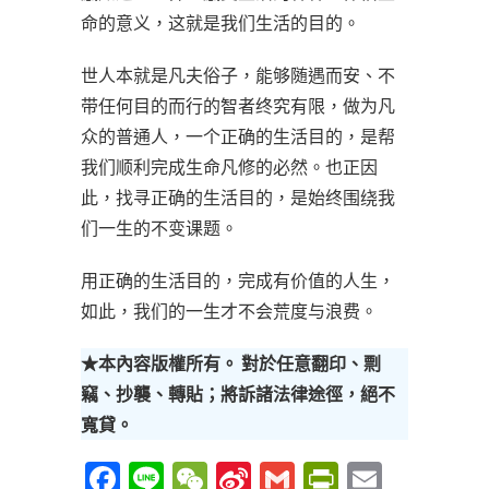
命的意义，这就是我们生活的目的。
世人本就是凡夫俗子，能够随遇而安、不
带任何目的而行的智者终究有限，做为凡
众的普通人，一个正确的生活目的，是帮
我们顺利完成生命凡修的必然。也正因
此，找寻正确的生活目的，是始终围绕我
们一生的不变课题。
用正确的生活目的，完成有价值的人生，
如此，我们的一生才不会荒度与浪费。
★本內容版權所有。 對於任意翻印、剽
竊、抄襲、轉貼；將訴諸法律途徑，絕不
寬貸。
F
Li
W
Si
G
P
E