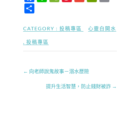
ac
n
e
n
m
ri
m
分
e
e
C
a
ail
nt
ail
享
b
h
W
Fr
CATEGORY :
投稿專區
心靈白開水
o
at
ei
ie
,
投稿專區
o
b
n
k
o
dl
y
←
向老師說鬼故事－溺水歷險
提升生活智慧，防止錢財被詐
→