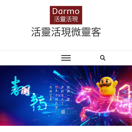
Skip
to
content
活靈活現微靈客