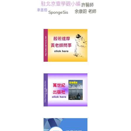
駐北京靈學觀小編
許醫師
聿墨翡
余康蔚 老師
SpongeSis