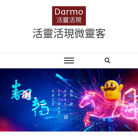
Skip
to
content
活靈活現微靈客