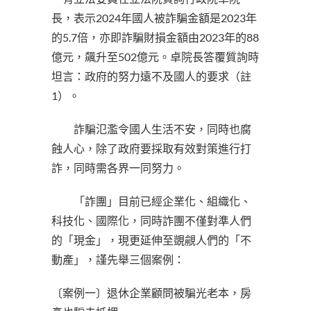
長，表示2024年國人被詐騙金額是2023年
的5.7倍，亦即詐騙財損金額由2023年的88
億元，飆升至502億元。卓院長答覆質詢時
坦言：政府的努力遠不及國人的要求（註
1）。
詐騙氾濫令國人生活不安，同時也腐
蝕人心，除了政府要採取有效對策進行打
詐，同時需各界一同努力。
「詐團」目前已經企業化、組織化、
科技化、國際化，同時詐團不僅對準人們
的「現金」，現更延伸至覬覦人們的「不
動產」，謹先舉三個案例：
〔案例一〕退休企業顧問被騙光老本，房