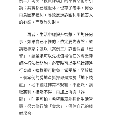
例二〕均受「投資詐騙」的不實話術所引
誘；其實都已經退休，也存了老本，何必
再貪圖高獲利，導致反遭詐團利用被害人
的心態，而受詐失財。
再者，生活中應提升智慧，面對任何
事，如果自己不懂的，依定要先查證，並
請教專家；就以〔案例三〕詐團假冒「檢
警」，該董娘可以先找值得信任的專業律
師進行法律諮詢，必要時可以委託律師進
行查證，這樣即可避免上當受騙。至於這
三個案例的房地產抵押都是接觸「地下錢
莊」，地下錢莊非常不規範、不正派、索
取高利，接觸不得；再加上再與「詐
騙」，則更可怕，希望民眾能強化生活智
慧，努力修行除「貪念」，保住自己的錢
財房舍。