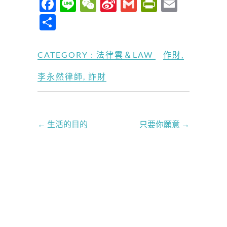
F
Li
W
Si
G
P
E
ac
n
e
n
m
ri
m
分
e
e
C
a
ail
nt
ail
享
b
h
W
Fr
CATEGORY :
法律雲＆LAW
作財
,
o
at
ei
ie
李永然律師
,
詐財
o
b
n
k
o
dl
y
←
生活的目的
只要你願意
→