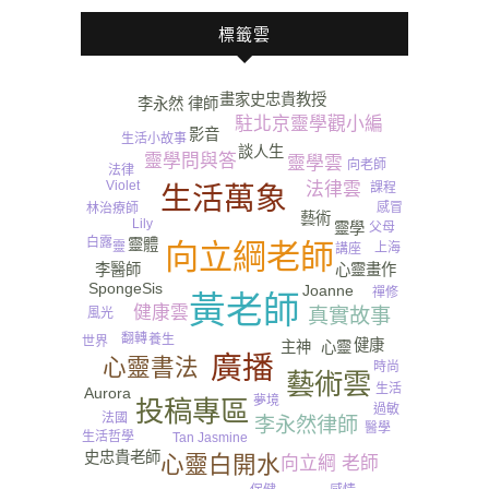
標籤雲
畫家史忠貴教授
李永然 律師
駐北京靈學觀小編
影音
生活小故事
癌症
談人生
靈學問與答
靈學雲
向老師
法律
Violet
法律雲
課程
生活萬象
感冒
林治療師
藝術
Lily
父母
靈學
白露
靈體
向立綱老師
靈
上海
講座
李醫師
心靈畫作
SpongeSis
Joanne
禪修
黃老師
健康雲
真實故事
風光
翻轉
養生
世界
健康
心靈
主神
廣播
心靈書法
時尚
藝術雲
生活
Aurora
夢境
投稿專區
過敏
法國
李永然律師
醫學
生活哲學
Tan Jasmine
史忠貴老師
心靈白開水
向立綱 老師