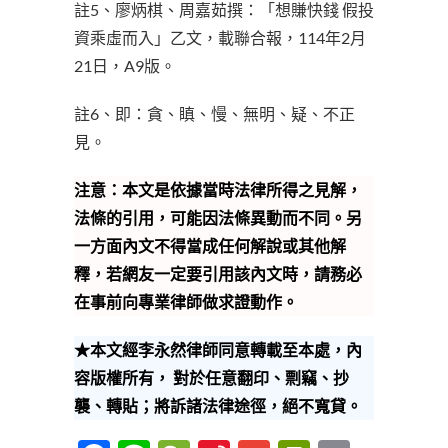
註5、廖炳棋、周嘉茹撰：「想賺快錢 假投
資乘虛而入」乙文，載聯合報，114年2月
21日，A9版。
註6、即：貪、瞋、慢、無明、疑、不正
見。
注意：本文是依據當時法律所得之見解，
法條的引用，可能因法條異動而不同。另
一方面內文不得當成任何解說或其他解
釋，若網友一定要引用該內文時，請務必
在事前向專業律師做求證動作。
★本文經李永然律師同意轉載至本處，內
容版權所有， 對於任意翻印、剽竊、抄
襲、轉貼；將訴諸法律途徑，絕不寬貸。