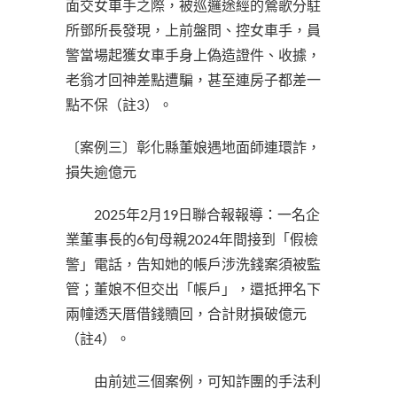
面交女車手之際，被巡邏途經的鶯歌分駐
所鄧所長發現，上前盤問、控女車手，員
警當場起獲女車手身上偽造證件、收據，
老翁才回神差點遭騙，甚至連房子都差一
點不保（註3）。
〔案例三〕彰化縣董娘遇地面師連環詐，
損失逾億元
2025年2月19日聯合報報導：一名企
業董事長的6旬母親2024年間接到「假檢
警」電話，告知她的帳戶涉洗錢案須被監
管；董娘不但交出「帳戶」，還抵押名下
兩幢透天厝借錢贖回，合計財損破億元
（註4）。
由前述三個案例，可知詐團的手法利