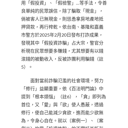
用「假投資」、「假檢警」…等手法，令善
良單純的民眾誤信，除了騙取「現金」，
倘被害人已無現金，則慫恿拿房地產地抵
押貸款，再行榨乾。依台南、基隆和嘉義
市警方於2025年2月20日發布打詐成果，
發現其中「假投資詐騙」占大宗，警官分
析現在民眾想要多賺錢，尤其想要有以錢
滾錢的被動收入，反被詐團利用騙錢（註
5）。
面對當前詐騙氾濫的社會環境，努力
「修行」益顯重要，依《百法明門論》中
提到「根本煩惱」（註6），「貪」即列為
首位，又「愛」與「欲」使人愚蔽，透過
修行，使自己能減少貪欲，進而能少欲無
為，令身心自在。就以〔案例一〕、〔案