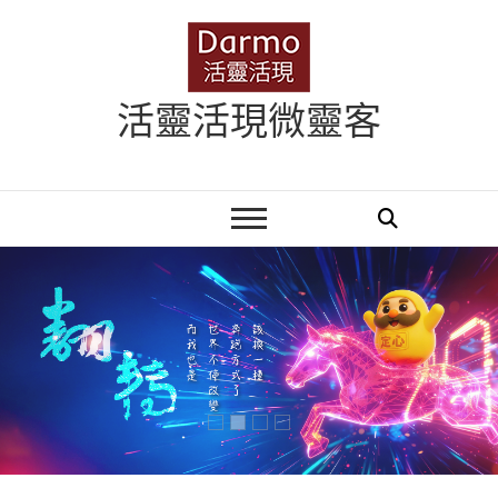
Skip
to
content
活靈活現微靈客