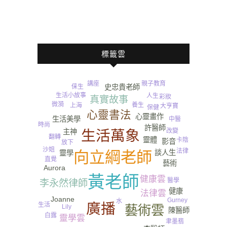
標籤雲
講座
親子教育
俫生
史忠貴老師
生活小故事
人生
彩妝
真實故事
微漪
養生
上海
大亨寶
保健
心靈書法
心靈畫作
生活美學
中醫
時尚
許醫師
改變
生活萬象
主神
翻轉
靈體
卡陰
影音
放下
沙姐
法律
談人生
向立綱老師
靈學
直覺
情聖
藝術
Aurora
黃老師
健康雲
醫學
李永然律師
健康
法律雲
Joanne
Gurney​
水
廣播
生活
藝術雲
Lily
陳醫師
尿
白露
靈學雲
聿墨翡