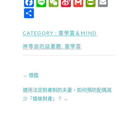
F
Li
W
Si
G
P
E
ac
n
e
n
m
ri
m
分
e
e
C
a
ail
nt
ail
享
b
h
W
Fr
CATEGORY :
靈學雲＆MIND
o
at
ei
ie
神尊說的話要聽
,
靈學雲
o
b
n
k
o
dl
y
←
借鑑
適用法定財產制的夫妻，如何預防配偶減
少「婚後財產」？
→