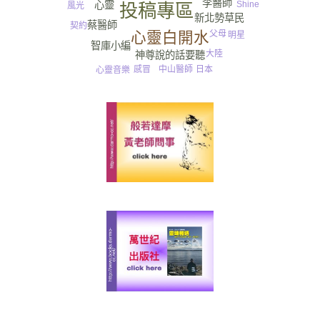
李醫師
Shine
心靈
投稿專區
風光
新北勢草民
蔡醫師
契約
心靈白開水
父母
明星
智庫小編
樂觀
大陸
神尊說的話要聽
日本
感冒
中山醫師
心靈音樂