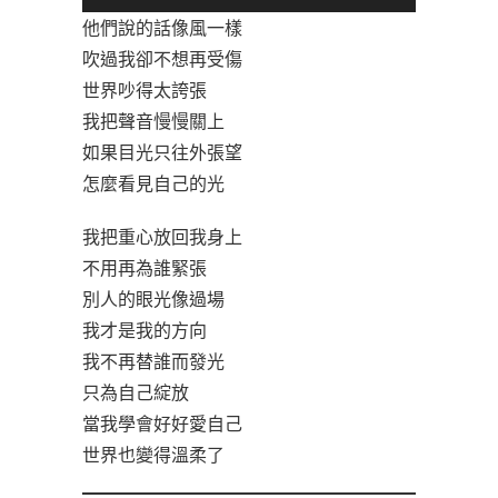
他們說的話像風一樣
吹過我卻不想再受傷
世界吵得太誇張
我把聲音慢慢關上
如果目光只往外張望
怎麼看見自己的光
我把重心放回我身上
不用再為誰緊張
別人的眼光像過場
我才是我的方向
我不再替誰而發光
只為自己綻放
當我學會好好愛自己
世界也變得溫柔了