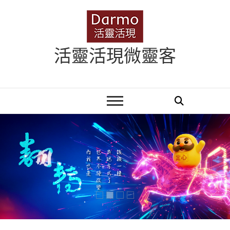
Skip
to
content
活靈活現微靈客