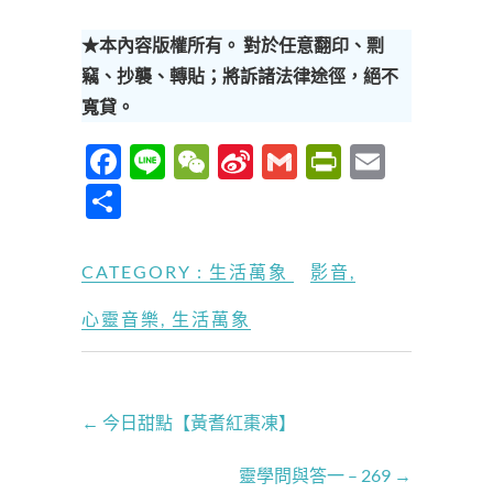
★本內容版權所有。 對於任意翻印、剽
竊、抄襲、轉貼；將訴諸法律途徑，絕不
寬貸。
F
Li
W
Si
G
P
E
ac
n
e
n
m
ri
m
分
e
e
C
a
ail
nt
ail
享
b
h
W
Fr
CATEGORY :
生活萬象
影音
,
o
at
ei
ie
心靈音樂
,
生活萬象
o
b
n
k
o
dl
y
←
今日甜點【黃耆紅棗凍】
靈學問與答一 – 269
→