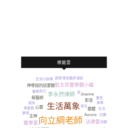
標籤雲
瑋佳醫師
漫談
感情
生活小故事
駐北京靈學觀小編
神尊說的話要聽
自己
醫學
尿
李永然律師
Joanne
蔡醫師
靈性
影音
美學
感染
生活萬象
俫生
心靈
聿墨翡
靈體
生活
夢境
Aurora
白露
主神
向立綱老師
法律雲
法國
靈學雲