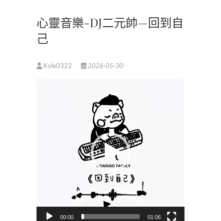
心靈音樂-DJ二元帥—回到自
己
Kyle0322
2026-05-30
視
訊
播
放
器
00:00
01:06