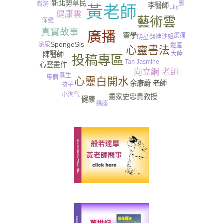
新北勢草民
靈
微漪
李醫師
黃老師
Lily
健康雲
藝術雲
保健
真實故事
廣播
靈學
痠痛
沙姐
翻轉
明星
SpongeSis
泌尿
遺產
心靈書法
大陸
陳醫師
投稿專區
Tan Jasmine
心靈畫作
向立綱 老師
養生
專欄
心靈白開水
余康蔚 老師
孩子
小淘气
畫家史忠貴教授
健康
講座