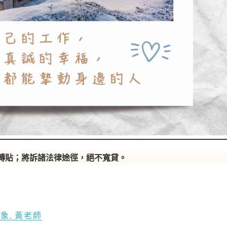
轉貼；將訴諸法律途徑，絕不寬貸。
萬象
,
黃老師