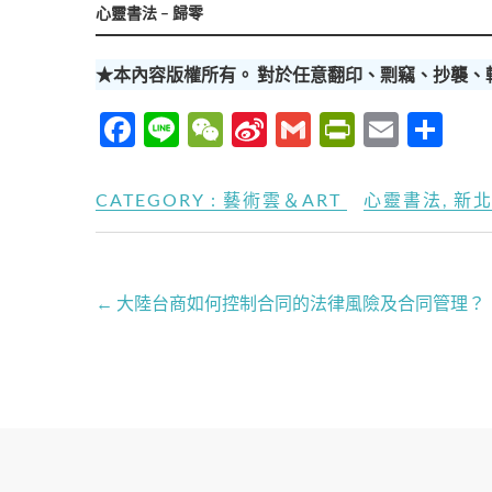
心靈書法 – 歸零
★本內容版權所有。 對於任意翻印、剽竊、抄襲、
F
Li
W
Si
G
P
E
分
ac
n
e
n
m
ri
m
享
e
e
C
a
ail
nt
ail
CATEGORY :
藝術雲＆ART
心靈書法
,
新
b
h
W
Fr
o
at
ei
ie
o
b
n
←
大陸台商如何控制合同的法律風險及合同管理？
k
o
dl
y