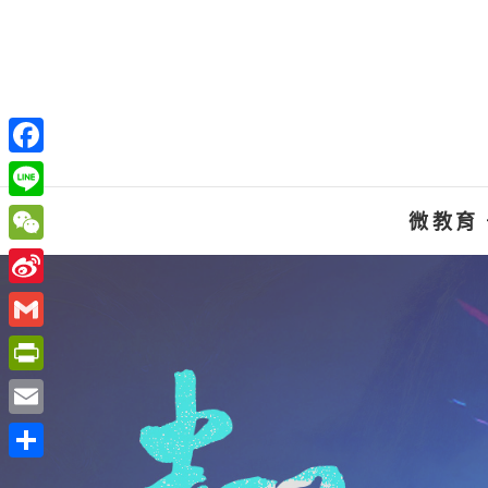
Skip
to
content
F
a
L
微教育
c
i
W
e
n
e
S
b
e
C
i
o
G
h
n
o
m
P
a
a
k
a
r
t
E
W
i
i
m
e
分
l