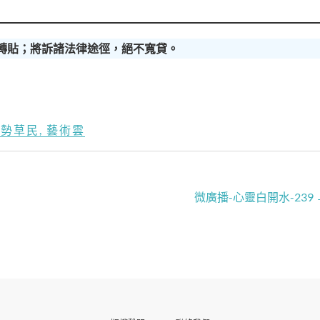
轉貼；將訴諸法律途徑，絕不寬貸。
北勢草民
,
藝術雲
微廣播-心靈白開水-239