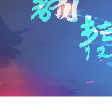
n
a
i
享
t
i
b
F
l
o
r
i
e
n
d
l
y