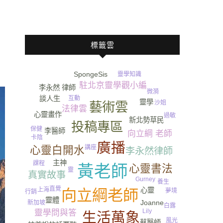
標籤雲
SpongeSis
靈學知識
保險
駐北京靈學觀小編
李永然 律師
微漪
談人生
互動
靈學
沙姐
藝術雲
法律雲
心靈畫作
過敏
新北勢草民
投稿專區
保健
李醫師
向立綱 老師
卡陰
廣播
心靈白開水
講座
李永然律師
主神
課程
黃老師
心靈書法
靈
真實故事
Gurney​
養生
直覺
心靈
上海
向立綱老師
夢境
行銷
靈體
Joanne
新加坡
白露
Lily
靈學問與答
生活萬象
風光
蔡醫師