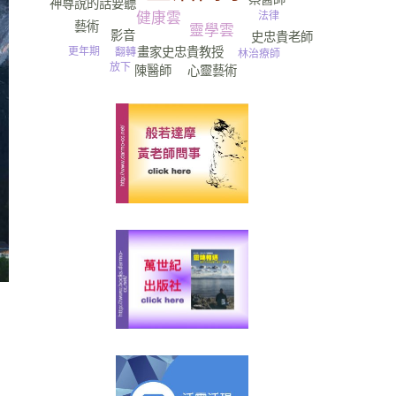
神尊說的話要聽
運動
健康雲
法律
藝術
靈學雲
影音
史忠貴老師
畫家史忠貴教授
更年期
翻轉
林治療師
放下
心靈藝術
陳醫師
尿