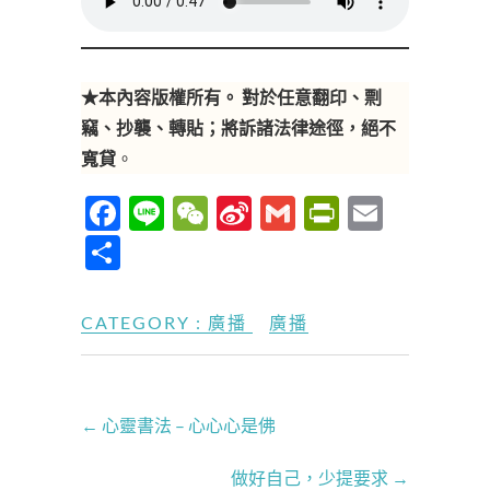
★本內容版權所有。 對於任意翻印、剽
竊、抄襲、轉貼；將訴諸法律途徑，
絕不
寬貸
。
F
Li
W
Si
G
P
E
ac
n
e
n
m
ri
m
分
e
e
C
a
ail
nt
ail
享
b
h
W
Fr
CATEGORY :
廣播
廣播
o
at
ei
ie
o
b
n
k
o
dl
←
心靈書法 – 心心心是佛
y
做好自己，少提要求
→