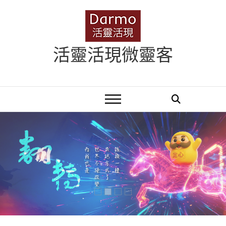
Skip
to
content
活靈活現微靈客