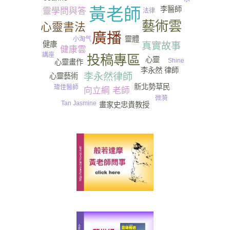
李醫師
黃老師
靈學問與答
法律
藝術雲
心靈書法
廣播
靈體
小淘气
健康
真實故事
健康雲
講座
投稿專區
心靈
Shine
心靈畫作
李永然 律師
李永然律師
心靈藝術
新北勢草民
瑋佳醫師
向立綱 老師
微漪
Tan Jasmine
畫家史忠貴教授