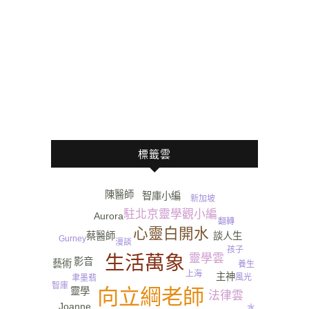
標籤雲
陳醫師
智庫小編
新加坡
駐北京靈學觀小編
Aurora
翻轉
心靈白開水
談人生
蔡醫師
Gurney​
漫談
孩子
生活萬象
靈學雲
影音
藝術
養生
上海
主神
風光
聿墨翡
智庫
向立綱老師
靈學
法律雲
Joanne
水