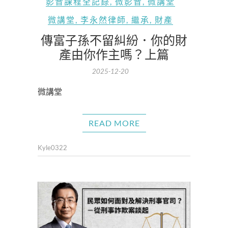
影音課程全記錄
,
微影音
,
微講堂
微講堂
,
李永然律師
,
繼承
,
財產
傳富子孫不留糾紛．你的財
產由你作主嗎？上篇
2025-12-20
微講堂
READ MORE
Kyle0322