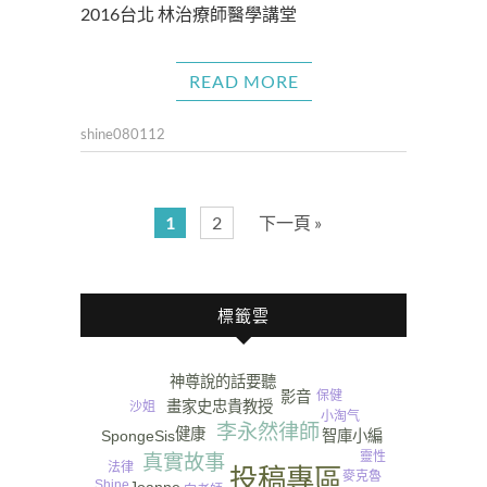
2016台北 林治療師醫學講堂
READ MORE
shine080112
1
2
下一頁 »
標籤雲
神尊說的話要聽
影音
保健
畫家史忠貴教授
沙姐
小淘气
李永然律師
健康
SpongeSis
智庫小編
靈性
真實故事
法律
投稿專區
麥克魯
Shine
Joanne