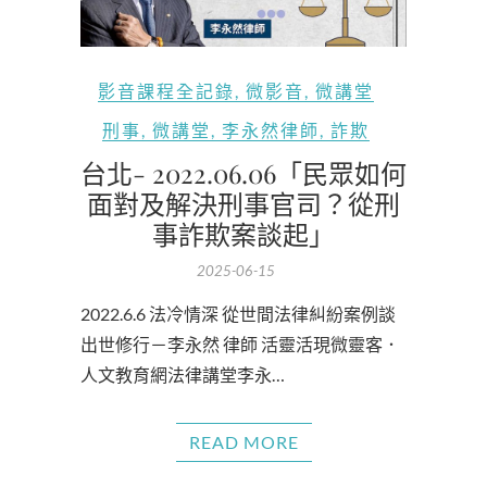
影音課程全記錄
,
微影音
,
微講堂
刑事
,
微講堂
,
李永然律師
,
詐欺
台北- 2022.06.06「民眾如何
面對及解決刑事官司？從刑
事詐欺案談起」
2025-06-15
2022.6.6 法冷情深 從世間法律糾紛案例談
出世修行－李永然 律師 活靈活現微靈客．
人文教育網法律講堂李永…
READ MORE