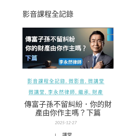
影音課程全記錄
影音課程全記錄
,
微影音
,
微講堂
微講堂
,
李永然律師
,
繼承
,
財產
傳富子孫不留糾紛．你的財
產由你作主嗎？下篇
2025-12-27
微講堂