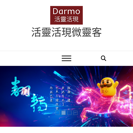
Skip
to
content
活靈活現微靈客