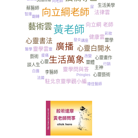
向老師
生活美學
尿
蔡醫師
向立綱老師
法律雲
智庫
翻轉
Bonny
向立綱 老師
藝術雲
黃老師
彩妝
健康雲
心靈書法
靈學
發炎
講座
廣播
心靈白開水
靈學雲
靈
醫學
痠痛
藝術
改變
生活萬象
心靈畫作
心靈
靈體
行銷
談人生
主神
靈學問與答
白露
李醫師
心靈藝術
Sunny
Pringles
法國
駐北京靈學觀小編
瑋佳醫師