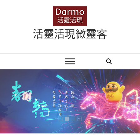
Skip
to
content
活靈活現微靈客