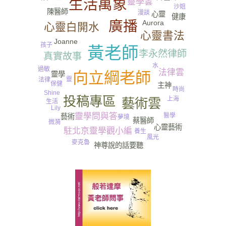
生活萬象
靈學雲
沙姐
陳醫師
漫談
心靈
健康
廣播
Aurora
心靈白開水
心靈書法
Joanne
孩子
黃老師
李永然律師
真實故事
水
過敏
法律雲
向立綱老師
靈學
靈
法律
保健
主神
時尚
Shine
投稿專區
上海
藝術雲
生活
Lily
靈學問與答
醫學
藝術
夢境
蔡醫師
微漪
心靈藝術
駐北京靈學觀小編
養生
風光
麥克魯
神尊說的話要聽