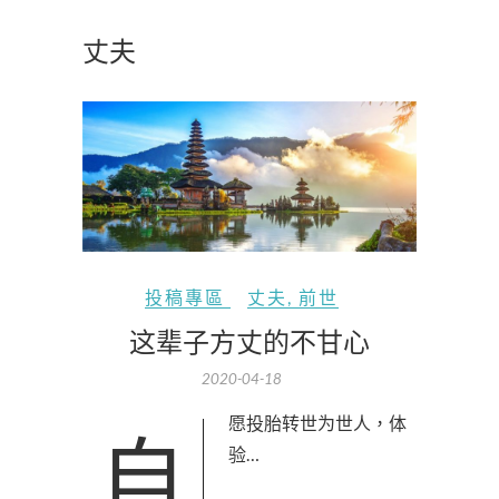
丈夫
投稿專區
丈夫
,
前世
这辈子方丈的不甘心
2020-04-18
自愿投胎转世为世人，体
验…