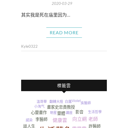
2020-03-29
其实我是死在庙里因为…
READ MORE
Kyle0322
標籤雲
Violet
溫哥華
翻轉
白露
大陸
吳醫師
小淘气
畫家史忠貴教授
影音
生活哲學
心靈畫作
講座
明星
靈體
向立綱 老師
李醫師
健康雲
感染
談人生
許醫師