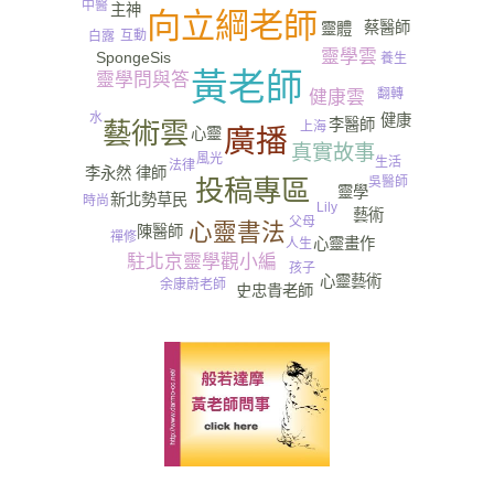
中醫
主神
向立綱老師
蔡醫師
靈體
互動
白露
靈學雲
SpongeSis
養生
黃老師
靈學問與答
翻轉
健康雲
水
健康
李醫師
藝術雲
上海
廣播
心靈
真實故事
風光
生活
法律
李永然 律師
投稿專區
吳醫師
靈學
新北勢草民
時尚
Lily
藝術
父母
心靈書法
陳醫師
禪修
心靈畫作
人生
駐北京靈學觀小編
孩子
心靈藝術
余康蔚老師
史忠貴老師