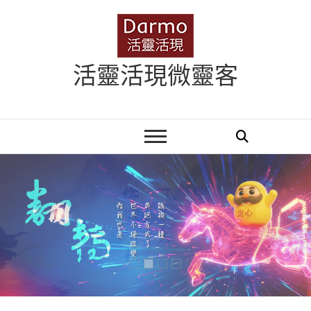
Skip
to
content
活靈活現微靈客