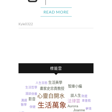
READ MORE
Kyle0322
標籤雲
生活美學
人生百態
智庫小編
生活哲學
畫家史忠貴教授
漫談
保養
心靈白開水
談人生
財產
影音
溝通
法律雲
聿墨翡
生活萬象
Pringles
醫學
Aurora
保健
夢境
Joanne