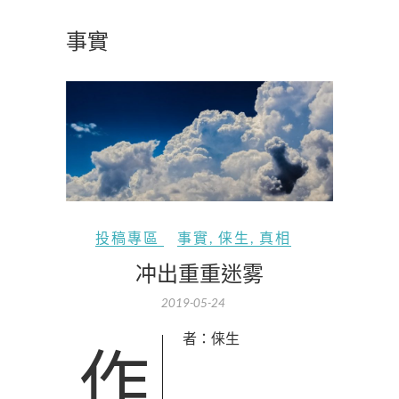
事實
投稿專區
事實
,
俫生
,
真相
冲出重重迷雾
2019-05-24
作者：俫生