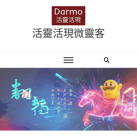
Skip
to
content
活靈活現微靈客