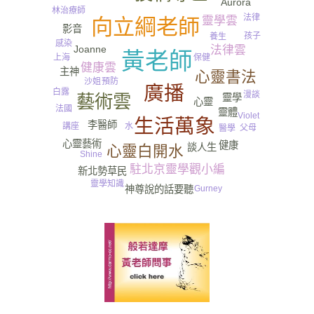
Aurora
林治療師
法律
靈學雲
向立綱老師
影音
孩子
養生
感染
Joanne
法律雲
黃老師
上海
保健
健康雲
主神
心靈書法
預防
沙姐
廣播
白露
漫談
藝術雲
靈學
心靈
法國
靈體
Violet
生活萬象
李醫師
水
講座
父母
醫學
心靈藝術
健康
談人生
心靈白開水
Shine
駐北京靈學觀小編
新北勢草民
靈學知識
Gurney​
神尊說的話要聽