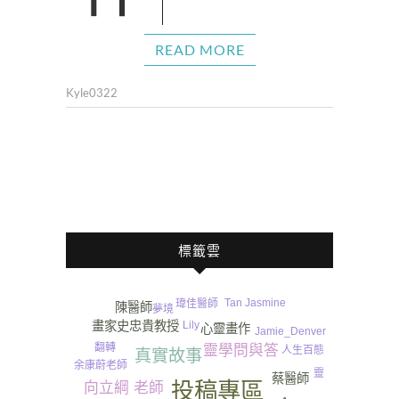
READ MORE
Kyle0322
標籤雲
Tan Jasmine
瑋佳醫師
陳醫師
夢境
Lily
畫家史忠貴教授
心靈畫作
Jamie_Denver
翻轉
靈學問與答
人生百態
真實故事
余康蔚老師
靈
蔡醫師
投稿專區
向立綱 老師