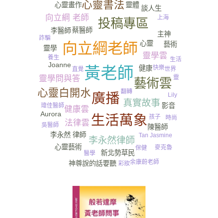
心靈書法
靈體
心靈畫作
談人生
向立綱 老師
上海
投稿專區
蔡醫師
李醫師
主神
詐騙
心靈
向立綱老師
藝術
靈學
靈學雲
養生
生活
Joanne
快樂
健康
黃老師
世界
直覺
靈
靈學問與答
藝術雲
心靈白開水
翻轉
廣播
Lily
真實故事
影音
瑋佳醫師
健康雲
Aurora
生活萬象
孩子
時尚
法律雲
吳醫師
陳醫師
李永然 律師
Tan Jasmine
李永然律師
心靈藝術
麥克魯
保健
新北勢草民
醫學
余康蔚老師
神尊說的話要聽
彩妝