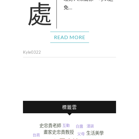
處理好人際關係，可以避
免…
READ MORE
Kyle0322
標籤雲
史忠貴老師
互動
漫談
白露
畫家史忠貴教授
生活美學
父母
台商