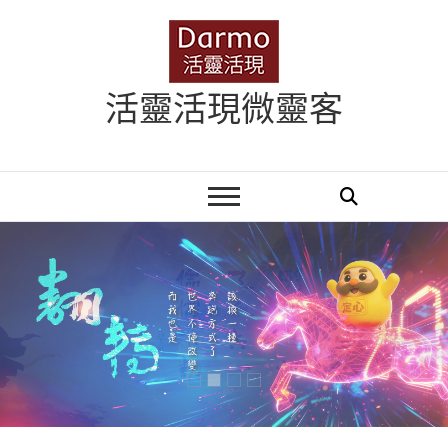
Skip
to
content
活靈活現微靈客