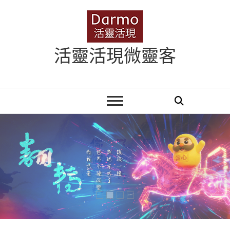
Skip
to
content
活靈活現微靈客