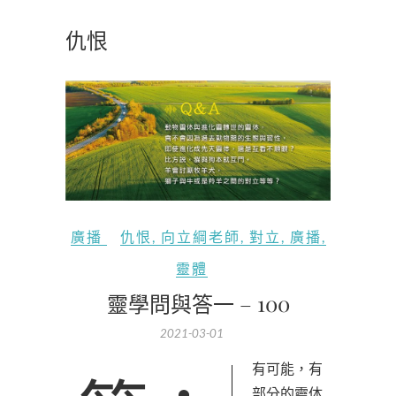
仇恨
廣播
仇恨
,
向立綱老師
,
對立
,
廣播
,
靈體
靈學問與答一 – 100
2021-03-01
部分的靈体