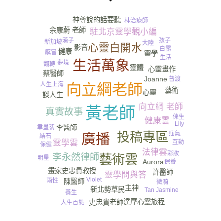
神尊說的話要聽
林治療師
余康蔚 老師
駐北京靈學觀小編
孩子
漢子
新加坡
大陸
心靈白開水
影音
白露
健康
感冒
靈學
生活
生活萬象
夢境
翻轉
靈體
心靈畫作
蔡醫師
Joanne
普渡
人生
向立綱老師
上海
藝術
心靈
談人生
向立綱 老師
黃老師
真實故事
俫生
健康雲
Lily
李醫師
聿墨翡
投稿專區
疝氣
廣播
結石
靈學雲
互動
保健
法律雲
彩妝
李永然律師
藝術雲
明星
Aurora
保養
畫家史忠貴教授
許醫師
靈學問與答
Violet
兩性
陳醫師
微漪
主神
新北勢草民
Tan Jasmine
養生
達摩心靈旅程
史忠貴老師
人生百態