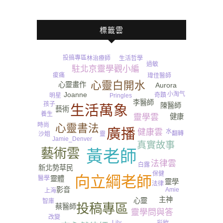
標籤雲
投搞專區
生活哲學
林治療師
過敏
駐北京靈學觀小編
痠痛
瑋佳醫師
心靈白開水
心靈畫作
Aurora
尿
小淘气
Joanne
奇蹟
Pringles
明星
李醫師
孩子
陳醫師
生活萬象
藝術
養生
靈學雲
健康
時尚
心靈書法
廣播
健康雲
水
翻轉
靈
沙姐
Jamie_Denver
真實故事
藝術雲
黃老師
法律雲
白露
新北勢草民
保健
向立綱老師
靈體
醫學
靈學
法律
影音
Amie
上海
主神
心靈
智庫
投稿專區
蔡醫師
靈學問與答
改變
Lily
彩妝