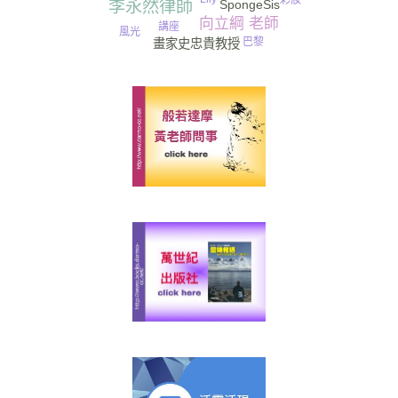
李永然律師
SpongeSis
向立綱 老師
講座
風光
巴黎
畫家史忠貴教授