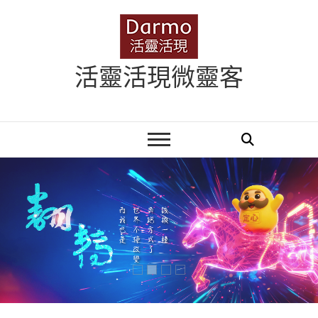
Skip
to
content
活靈活現微靈客