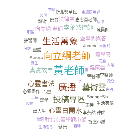
中醫
新北勢草民
余康蔚老師
父母
法律雲
史忠貴老師
影音
藝術
法律
李永然律師
向立綱 老師
陳醫師
明星
靈學問與答
生活萬象
許醫師
Joanne
聿墨翡
保健
靈體
向立綱老師
靈學雲
Aurora
講座
養生
大陸
健康雲
黃老師
真實故事
靈
李醫師
蔡醫師
水
改變
心靈書法
廣播
藝術雲
彩妝
心靈畫作
心靈
SpongeSis
投稿專區
上海
靈學
生活美學
痠痛
主神
心靈白開水
談人生
李永然 律師
微漪
駐北京靈學觀小編
智庫小編
翻轉
健康
生活哲學