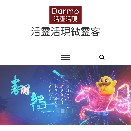
Skip
to
content
活靈活現微靈客