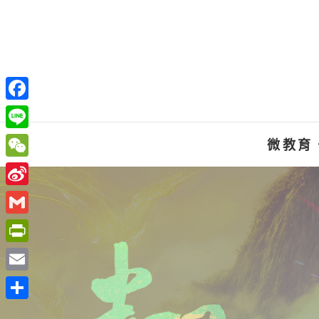
Skip
to
content
F
a
L
微教育
c
i
W
e
n
e
S
b
e
C
i
o
G
h
n
o
m
P
a
a
k
a
r
t
E
W
i
i
m
e
分
l