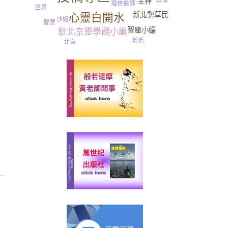
主神
瑋佳醫師
世界
新北勢草民
心靈白開水
沙姐
智庫
智庫小編
駐北京靈學觀小編
毛毛
北京
發炎