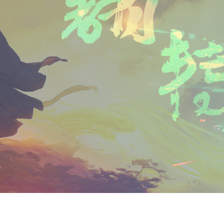
n
a
i
享
t
i
b
F
l
o
r
i
e
n
d
l
y