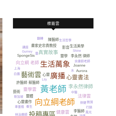
標籤雲
翻轉
陳醫師
生活哲學
疝氣
畫家史忠貴教授
生活美學
影音
講座
Shine
真實故事
Gurney​
靈
SpongeSis
李永然 律師
靈學
余康蔚老師
生活萬象
向立綱 老師
Joanne
上海
Aurora
水
藝術雲
廣播
白露
心靈
心靈書法
Lily
許醫師
蔡醫師
李永然律師
黃老師
靈學雲
藝術
中醫
法律雲
靈體
新加坡
向立綱老師
心靈畫作
微漪
保健
尿
養生
聿墨翡
行銷
李醫師
健康雲
投稿專區
風光
林治療師
法律