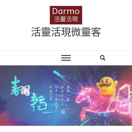
Skip
to
content
活靈活現微靈客