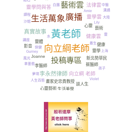
結石
藝術雲
法律雲
中醫
白露
靈學問與答
溝通
Amie
廣播
課程
生活萬象
靈學雲
大陸
沙姐
Lily
心靈
藝術
尿
黃老師
真實故事
靈
健康雲
水
講座
靈體
養生
健康
向立綱老師
影音
保健
靈學
上海
Gurney​
Joanne
新北勢草民
投稿專區
風光
聿墨翡
蔡醫師
李醫師
孩子
李永然律師
向立綱 老師
夢境
Violet
人生百態
畫家史忠貴教授
談人生
心靈藝術
生活美學