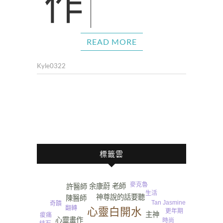
READ MORE
Kyle0322
標籤雲
麥克魯
余康蔚 老師
許醫師
生活
神尊說的話要聽
陳醫師
Tan Jasmine
奇蹟
翻轉
心靈白開水
更年期
主神
痠痛
心靈畫作
時尚