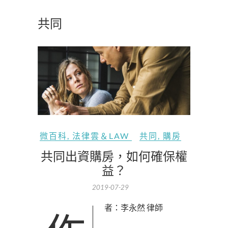
共同
微百科
,
法律雲＆LAW
共同
,
購房
共同出資購房，如何確保權
益？
2019-07-29
作者：李永然 律師