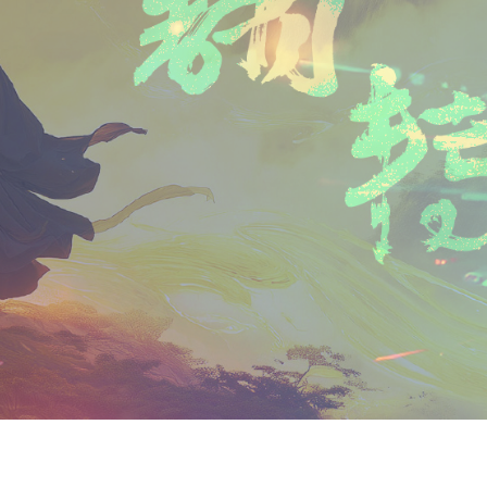
n
a
i
享
t
i
b
F
l
o
r
i
e
n
d
l
y