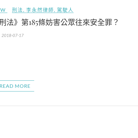
AW
刑法
,
李永然律師
,
駕駛人
刑法》第185條妨害公眾往來安全罪？
2018-07-17
READ MORE