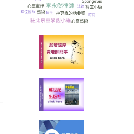
SpongeSis
靈界
李永然律師
心靈畫作
法律
智庫小編
藝術
瑋佳醫師
神尊說的話要聽
俫生
時尚
駐北京靈學觀小編
心靈藝術