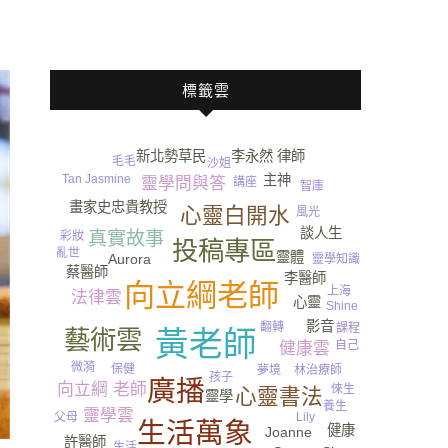
標籤雲
李永然 律師
新北勢草民
毛毛
沙姐
主神
Tan Jasmine
靈學問與答
講座
智庫
畫家史忠貴教授
心靈白開水
風光
談人生
真實故事
彩妝
投稿專區
亂世
靈體
Aurora
靈學知識
蔡醫師
李醫師
向立綱老師
上海
法律雲
心靈
Shine
影音
翻轉
課程
藝術雲
黃老師
自己
健康雲
水
微漪
保健
夢境
林治療師
孩子
廣播
向立綱 老師
倈生
心靈書法
靈學
養生
靈學雲
Lily
父母
生活萬象
健康
Joanne
許醫師
生活