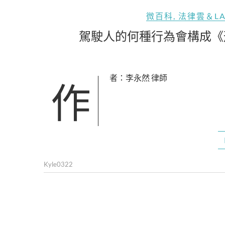
微百科
,
法律雲＆L
駕駛人的何種行為會構成《
作者：李永然 律師
Kyle0322