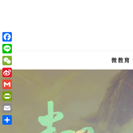
Skip
to
content
F
a
L
微教育
c
i
W
e
n
e
S
b
e
C
i
o
G
h
n
o
m
P
a
a
k
a
r
t
E
W
i
i
m
e
分
l