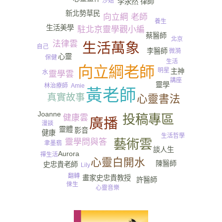
沙姐
李永然 律師
家庭教育
新北勢草民
向立綱 老師
養生
生活美學
駐北京靈學觀小編
蔡醫師
北京
法律雲
生活萬象
自己
李醫師
微漪
心靈
保健
生活
向立綱老師
明星
主神
水
靈學雲
講座
靈學
林治療師
Amie
黃老師
真實故事
心靈書法
Joanne
投稿專區
健康雲
廣播
漫談
靈體
影音
健康
生活哲學
藝術雲
靈學問與答
聿墨翡
談人生
Aurora
禪生活
尿
心靈白開水
陳醫師
史忠貴老師
Lily
翻轉
畫家史忠貴教授
許醫師
倈生
心靈音樂