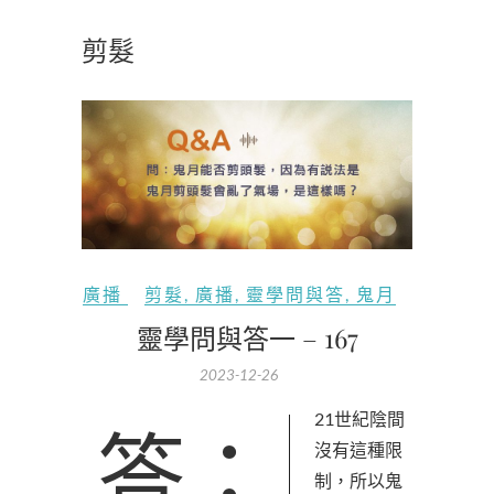
剪髮
廣播
剪髮
,
廣播
,
靈學問與答
,
鬼月
靈學問與答一 – 167
2023-12-26
答：21世紀陰間
沒有這種限
制，所以鬼