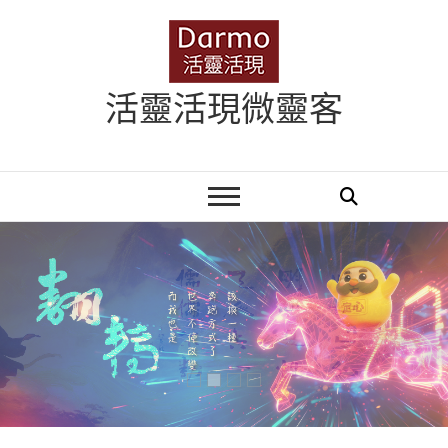
Skip
to
content
活靈活現微靈客