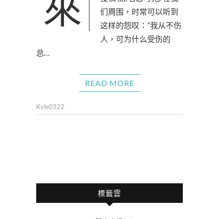
來源：上海／心靈白開水
们周围，时常可以听到
这样的怨叹：”我从不伤
人，可为什么受伤的
总…
READ MORE
Kyle0322
標籤雲