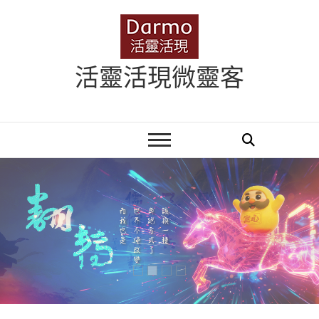
Skip
to
content
活靈活現微靈客