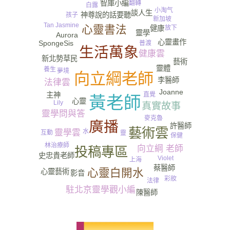
智庫小編
翻轉
白露
小瓶子
小淘气
談人生
神尊說的話要聽
孩子
新加坡
Tan Jasmine
心靈書法
尿
放下
健康
靈學
Aurora
心靈畫作
SpongeSis
普渡
生活萬象
健康雲
新北勢草民
藝術
靈體
養生
夢境
向立綱老師
李醫師
法律雲
Joanne
主神
直覺
黃老師
心靈
Lily
真實故事
靈學問與答
麥克魯
廣播
許醫師
藝術雲
靈學雲
水
互動
靈
保健
林治療師
向立綱 老師
投稿專區
史忠貴老師
Violet
上海
蔡醫師
心靈白開水
心靈藝術
影音
彩妝
法律
駐北京靈學觀小編
陳醫師