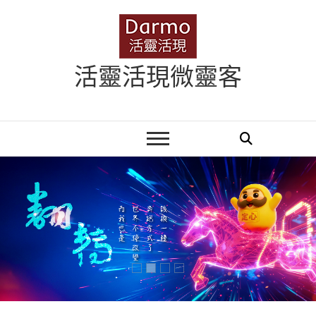
Skip
to
content
活靈活現微靈客