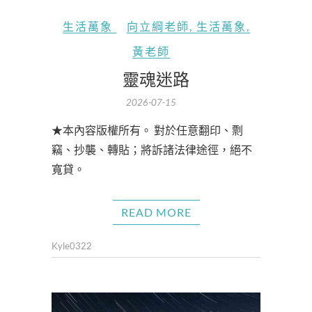
生活萬象
向立綱老師
,
生活萬象
,
黃老師
靈魂迷路
2026-07-15
★本內容版權所有。 對於任意翻印、剽
竊、抄襲、轉貼；將訴諸法律途徑，絕不
寬貸。
READ MORE
Kyle0322