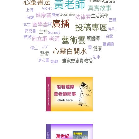
李醫師
心靈書法
Aurora
黃老師
真實故事
Violet
上海
Joanne
健康雲
風光
生活美學
法律雲
保健
巴黎
廣播
靈學雲
尿
北京
投稿專區
明星
麥克魯
主神
Gurney​
白露
微漪
藝術雲
蔡醫師
向立綱 老師
攝護腺
Lily
靈
健康
俫生
心靈白開水
藝術
法律
畫家史忠貴教授
身心靈
翻轉