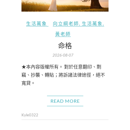
生活萬象
向立綱老師
,
生活萬象
,
黃老師
命格
2026-08-07
★本內容版權所有。 對於任意翻印、剽
竊、抄襲、轉貼；將訴諸法律途徑，絕不
寬貸。
READ MORE
Kyle0322