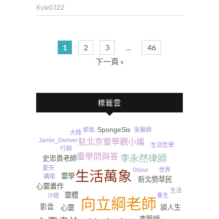
Kyle0322
1
2
3
...
46
下一頁 »
標籤雲
SpongeSis
節氣
吳醫師
大陸
Jamie_Denver
駐北京靈學觀小編
生活哲學
行銷
靈學問與答
李永然律師
史忠貴老師
夏天
Shine
世界
生活萬象
靈學
講座
新北勢草民
心靈畫作
生活
靈體
沙姐
養生
向立綱老師
影音
談人生
心靈