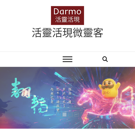
Skip
to
content
活靈活現微靈客