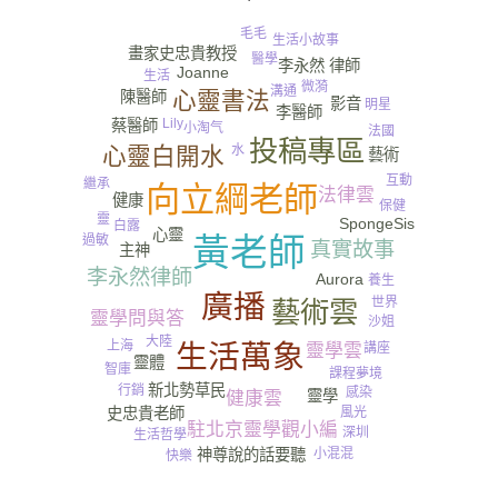
毛毛
生活小故事
畫家史忠貴教授
醫學
李永然 律師
Joanne
生活
微漪
溝通
心靈書法
陳醫師
影音
明星
李醫師
Lily
蔡醫師
小淘气
法國
投稿專區
水
心靈白開水
藝術
互動
繼承
向立綱老師
法律雲
健康
保健
靈
SpongeSis
白露
心靈
過敏
黃老師
真實故事
主神
李永然律師
Aurora
養生
廣播
世界
藝術雲
靈學問與答
沙姐
大陸
上海
生活萬象
講座
靈學雲
靈體
智庫
夢境
課程
新北勢草民
行銷
感染
靈學
健康雲
風光
史忠貴老師
駐北京靈學觀小編
深圳
生活哲學
神尊說的話要聽
小混混
快樂