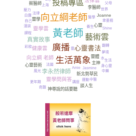
法律雲
投稿專區
蔡醫師
父母
上海
李醫師
世界
壓力
法律
向立綱老師
Joanne
白露
醫學
靈學
聿墨翡
自己
心靈
漫談
養生
靈學雲
Shine
黃老師
課程
藝術雲
真實故事
廣播
翻轉
心靈書法
彩妝
健康雲
靈
夢境
靈體
向立綱 老師
生活萬象
水
生活
主神
法國
心靈藝術
身心靈
Amie
Jasmine
李永然律師
中藥
風光
新北勢草民
靈學問與答
中醫
運動
講座
更年期
談人生
奇蹟
神尊說的話要聽