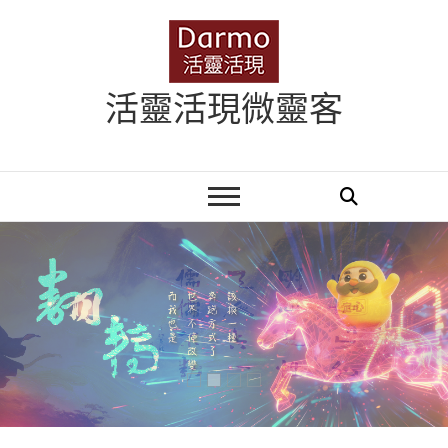
Skip
to
content
活靈活現微靈客