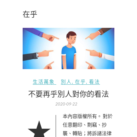
在乎
生活萬象
別人
,
在乎
,
看法
不要再乎別人對你的看法
2020-09-22
★本內容版權所有。 對於
任意翻印、剽竊、抄
襲、轉貼；將訴諸法律