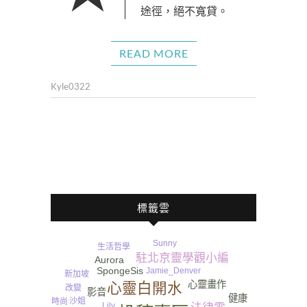
途徑，絕不寬貸。
READ MORE
Kyle0322
標籤雲
Sunny
生活哲學
駐北京靈學觀小編
Aurora
SpongeSis
Jamie_Denver
新加坡
心靈畫作
心靈白開水
改變
影音
健康
沙姐
時尚
Lily