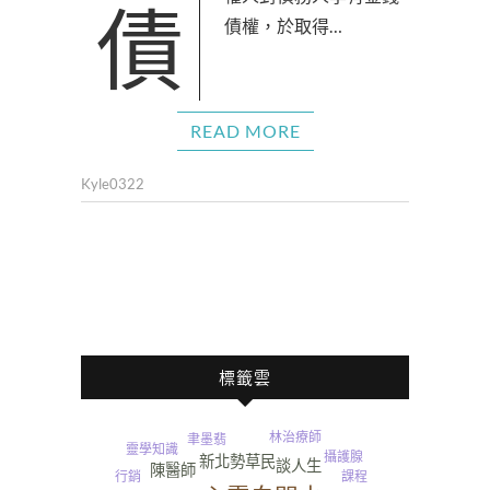
債權人對債務人享有金錢
債權，於取得…
READ MORE
Kyle0322
標籤雲
林治療師
夏天
聿墨翡
靈學知識
攝護腺
新北勢草民
談人生
陳醫師
行銷
課程