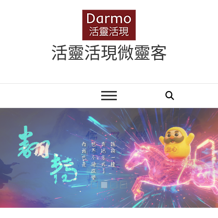
Skip
to
content
活靈活現微靈客