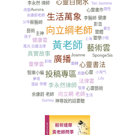
心靈白開水
李永然 律師
Tan Jasmine
兩性
Aurora
心靈畫作
改變
生活萬象
余康蔚老師
健康
李醫師
蔡醫師
父母
影音
向立綱老師
養生
藝術
靈體
主神
孩子
靈學
沙姐
上海
健康雲
黃老師
藝術雲
風光
白露
法律
尿
真實故事
Joanne
SpongeSis
廣播
彩妝
心靈書法
靈學雲
翻轉
投稿專區
心靈
智庫小編
小淘气
奇蹟
Lily
夢境
法律雲
保健
漫談
李永然律師
智庫
心靈藝術
向立綱 老師
余康蔚 老師
生活
Gurney​
神尊說的話要聽