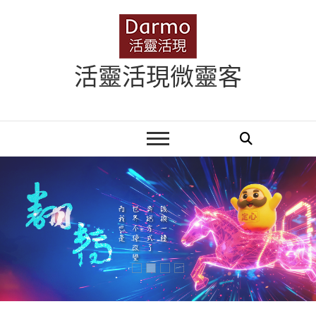
Skip
to
content
活靈活現微靈客