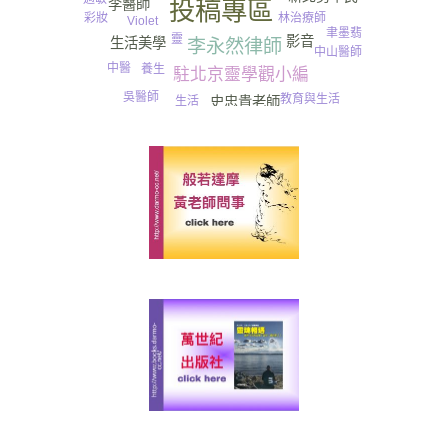
李醫師
投稿專區
林治療師
彩妝
Violet
聿墨翡
靈
影音
生活美學
李永然律師
中山醫師
中醫
養生
駐北京靈學觀小編
吳醫師
教育與生活
生活
史忠貴老師