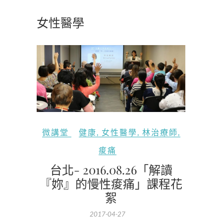
女性醫學
微講堂
健康
,
女性醫學
,
林治療師
,
痠痛
台北- 2016.08.26「解讀
『妳』的慢性痠痛」課程花
絮
2017-04-27