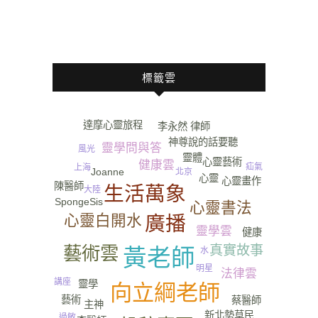
標籤雲
達摩心靈旅程
李永然 律師
情緒
神尊說的話要聽
靈學問與答
風光
靈體
心靈藝術
健康雲
疝氣
上海
Joanne
北京
心靈
心靈畫作
陳醫師
生活萬象
大陸
SpongeSis
心靈書法
心靈白開水
廣播
靈學雲
健康
尿
藝術雲
真實故事
黃老師
水
明星
法律雲
講座
靈學
向立綱老師
藝術
蔡醫師
主神
新北勢草民
過敏