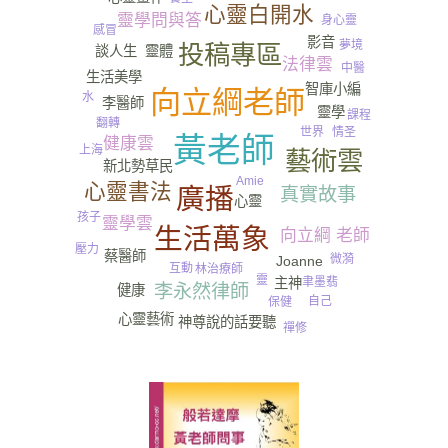
心靈白開水
靈學問與答
身心靈
感冒
影音
夏天
夢境
投稿專區
談人生
靈體
法律雲
中醫
生活美學
智庫小編
向立綱老師
水
李醫師
靈學
課程
翻轉
世界
情圣
黃老師
健康雲
尿
上海
藝術雲
新北勢草民
Amie
心靈書法
廣播
真實故事
心靈
孩子
靈學雲
生活萬象
向立綱 老師
壓力
蔡醫師
微漪
Joanne
互動
林治療師
靈
主神
聿墨翡
李永然律師
健康
自己
保健
心靈藝術
神尊說的話要聽
禪修