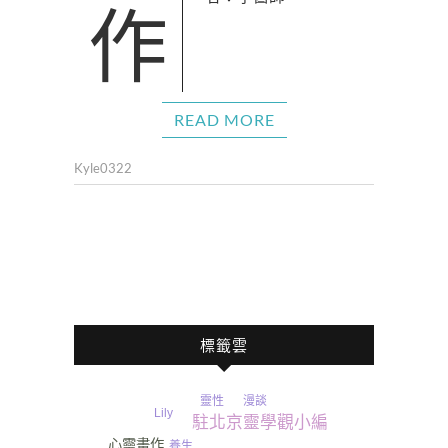
READ MORE
Kyle0322
標籤雲
漫談
靈性
Lily
駐北京靈學觀小編
心靈畫作
養生