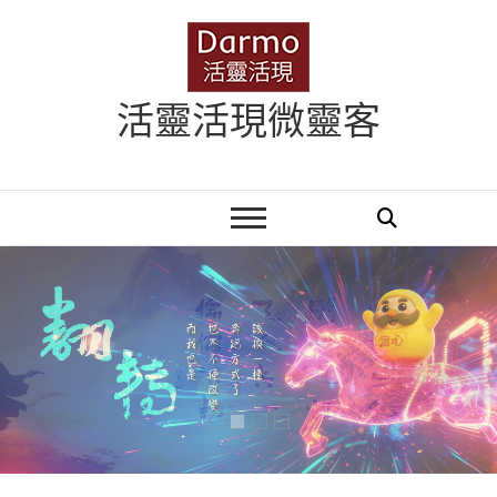
Skip
to
content
活靈活現微靈客