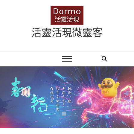
Skip
to
content
活靈活現微靈客