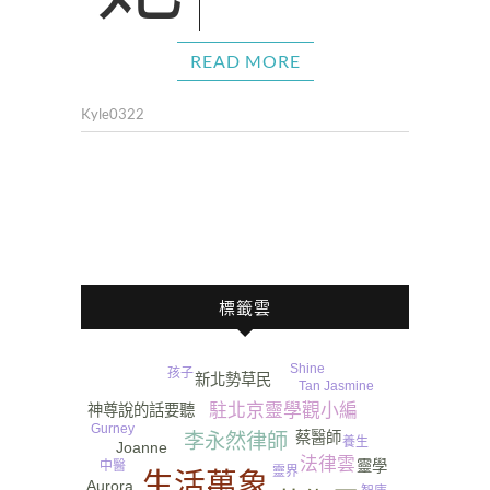
READ MORE
Kyle0322
標籤雲
Shine
孩子
新北勢草民
Tan Jasmine
Pringles
駐北京靈學觀小編
神尊說的話要聽
Gurney​
蔡醫師
李永然律師
養生
Joanne
法律雲
靈學
中醫
靈界
生活萬象
Aurora