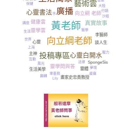
智庫
藝術雲
保健
大陸
廣播
心靈書法
行銷
向立綱 老師
水
沙姐
健康雲
尿
真實故事
黃老師
講座
靈學雲
醫學
生活
李醫師
向立綱老師
世界
心靈
談人生
上海
壓力
投稿專區
主神
心靈白開水
互動
SpongeSis
法律
風光
靈學問與答
夢境
靈體
生活美學
聿墨翡
痠痛
翻轉
畫家史忠貴教授
Lily