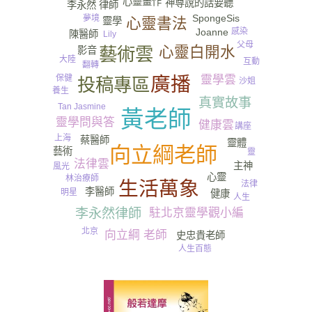
心靈畫作
神尊說的話要聽
李永然 律師
SpongeSis
夢境
心靈書法
靈學
感染
Joanne
陳醫師
Lily
父母
心靈白開水
藝術雲
影音
大陸
互動
翻轉
廣播
保健
靈學雲
尿
投稿專區
沙姐
養生
真實故事
Tan Jasmine
黃老師
靈學問與答
健康雲
講座
上海
蔡醫師
靈體
向立綱老師
藝術
靈
法律雲
主神
風光
心靈
林治療師
生活萬象
法律
李醫師
明星
健康
人生
李永然律師
駐北京靈學觀小編
北京
向立綱 老師
史忠貴老師
人生百態