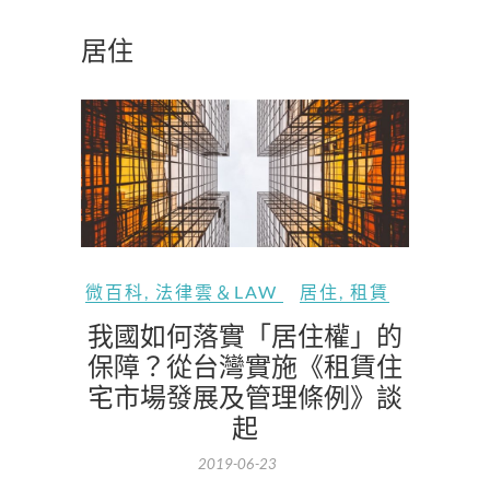
居住
微百科
,
法律雲＆LAW
居住
,
租賃
我國如何落實「居住權」的
保障？從台灣實施《租賃住
宅市場發展及管理條例》談
起
2019-06-23