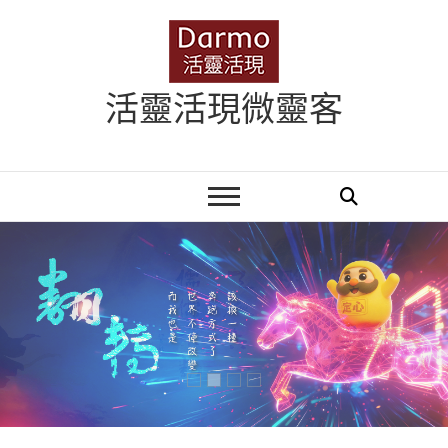
Skip
to
content
活靈活現微靈客