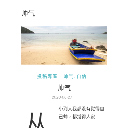
帅气
投稿專區
帅气
,
自信
帅气
2020-08-27
从小到大我都没有觉得自
己帅，都觉得人家…