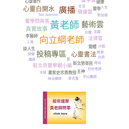
靈學雲
心靈畫作
健康
生活
心靈白開水
廣播
人生
靈學
健康雲
Tan Jasmine
新加坡
靈學問與答
黃老師
藝術雲
真實故事
法國
白露
李醫師
向立綱老師
法律雲
上海
沙姐
靈體
談人生
投稿專區
微漪
心靈書法
保健
台商
靈
講座
時尚
新北勢草民
駐北京靈學觀小編
妙妙老師
主神
畫家史忠貴教授
大陸
中山醫師
麥克魯
林治療師