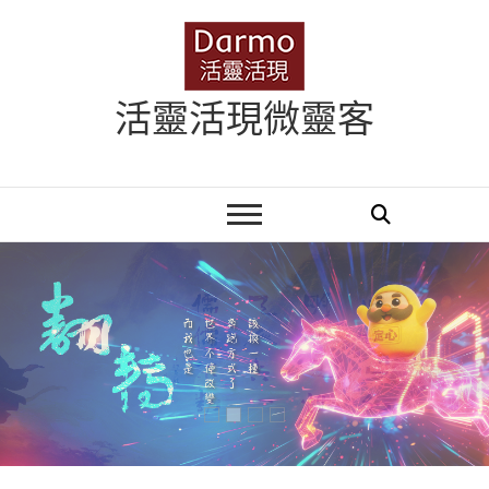
Skip
to
content
活靈活現微靈客