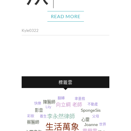
READ MORE
Kyle0322
標籤雲
翻轉
靈魂
聿墨翡
陳醫師
快樂
向立綱 老師
不動產
Lily
影音
SpongeSis
李永然律師
彩妝
養生
父母
心靈
蔡醫師
Joanne
生活萬象
世界