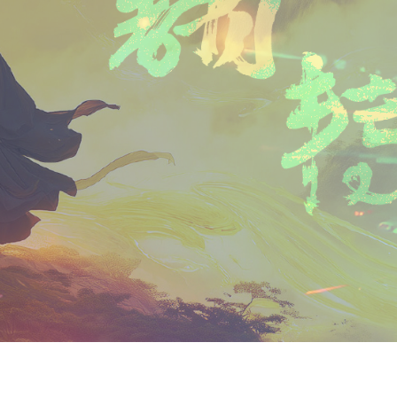
n
a
i
享
t
i
b
F
l
o
r
i
e
n
d
l
y