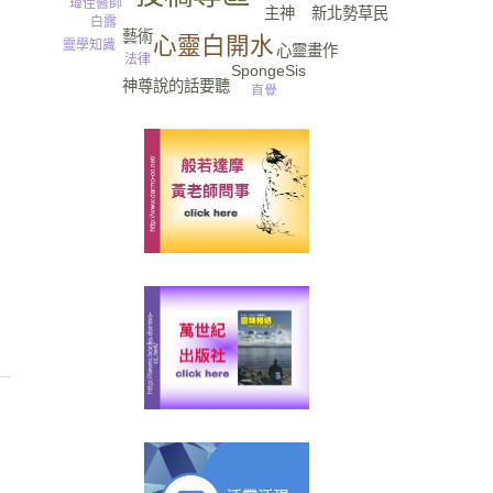
瑋佳醫師
新北勢草民
主神
白露
藝術
心靈白開水
靈學知識
心靈畫作
法律
SpongeSis
美食
神尊說的話要聽
直覺