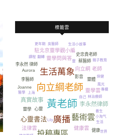
標籤雲
更年期
吳醫師
生活小故事
駐北京靈學觀小編
史忠貴老師
課程
翻轉
靈學問與答
親子教育
蔡醫師
靈
旅遊
李永然 律師
向立綱 老師
生活萬象
Aurora
影音
保健
李醫師
靈體
向立綱老師
風光
Joanne
專欄
靈學雲
醫學
上海
林治療師
自己
真實故事
黃老師
李永然律師
心靈
靈學
養生
藝術雲
小淘气
廣播
心靈書法
Lily
生活
法律雲
健康雲
健康
投稿專區
世界