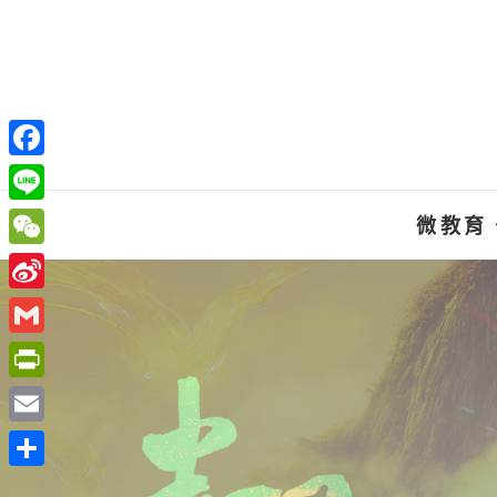
Skip
to
content
F
a
L
微教育
c
i
W
e
n
e
S
b
e
C
i
o
G
h
n
o
m
P
a
a
k
a
r
t
E
W
i
i
m
e
分
l