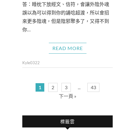
答：睡枕下放經文、信符，會讓外陰外魂
誤以為可以得到你的誦唸超渡，所以會招
來更多陰魂，但是陰邪聚多了，又得不到
你…
READ MORE
Kyle0322
1
2
3
...
43
下一頁 »
標籤雲