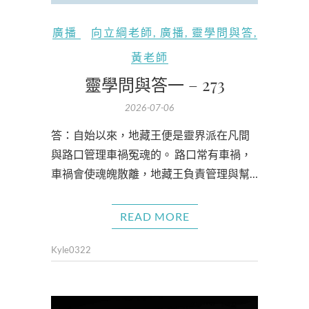
廣播
向立綱老師
,
廣播
,
靈學問與答
,
黃老師
靈學問與答一 – 273
2026-07-06
答：自始以來，地藏王便是靈界派在凡間
與路口管理車禍冤魂的。 路口常有車禍，
車禍會使魂魄散離，地藏王負責管理與幫…
READ MORE
Kyle0322