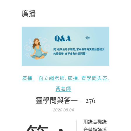
廣播
廣播
向立綱老師
,
廣播
,
靈學問與答
,
黃老師
靈學問與答一 – 276
2026-08-04
音帶複誦播