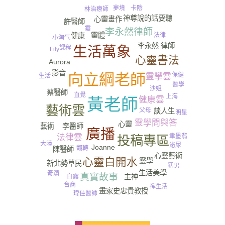
卡陰
夢境
林治療師
神尊說的話要聽
心靈畫作
許醫師
靈
李永然律師
靈體
健康
法律
小淘气
李永然 律師
生活萬象
課程
Lily
心靈書法
Aurora
影音
向立綱老師
保健
靈學雲
生活
醫學
沙姐
蔡醫師
直覺
上海
健康雲
黃老師
藝術雲
父母
談人生
明星
靈學問與答
心靈
藝術
李醫師
廣播
法律雲
聿墨翡
投稿專區
大陸
泌尿
Joanne
翻轉
陳醫師
靈媒
心靈藝術
心靈白開水
靈學
新北勢草民
猛男
生活美學
奇蹟
真實故事
白露
主神
台商
禪生活
畫家史忠貴教授
瑋佳醫師