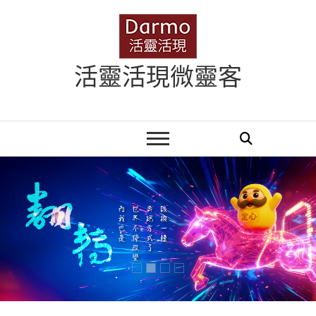
Skip
to
content
活靈活現微靈客