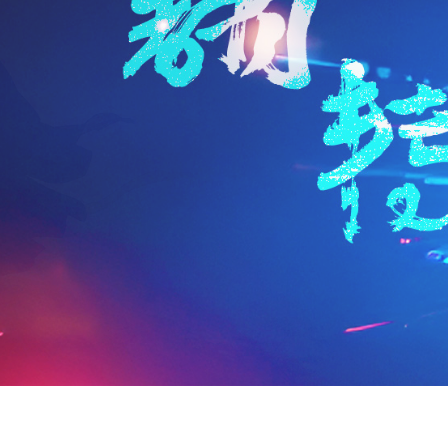
n
a
i
享
t
i
b
F
l
o
r
i
e
n
d
l
y