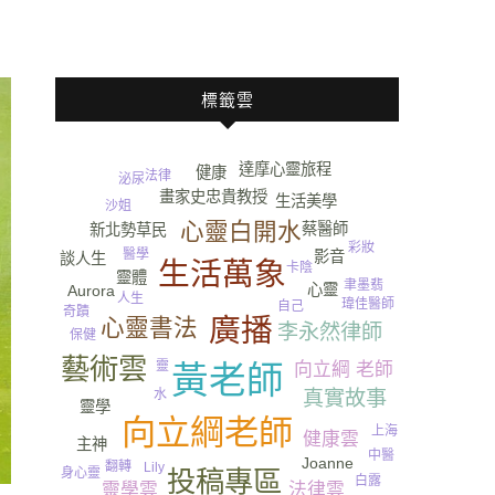
標籤雲
達摩心靈旅程
健康
法律
泌尿
畫家史忠貴教授
尿
生活美學
沙姐
心靈白開水
蔡醫師
新北勢草民
彩妝
醫學
影音
談人生
生活萬象
Bonny
卡陰
靈體
聿墨翡
心靈
Aurora
人生
瑋佳醫師
自己
奇蹟
廣播
心靈書法
李永然律師
保健
藝術雲
靈
向立綱 老師
黃老師
真實故事
水
靈學
向立綱老師
上海
健康雲
主神
中醫
Joanne
翻轉
Lily
身心靈
投稿專區
白露
法律雲
靈學雲