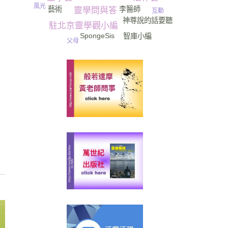
V_Vie
風光
藝術
李醫師
靈學問與答
互動
神尊說的話要聽
駐北京靈學觀小編
SpongeSis
智庫小編
父母