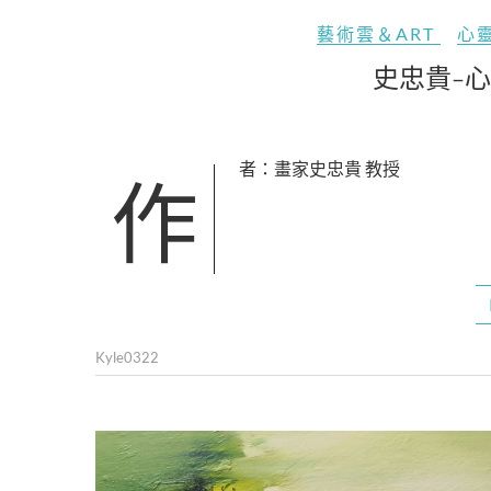
藝術雲＆ART
心
史忠貴-心
作者：畫家史忠貴 教授
Kyle0322