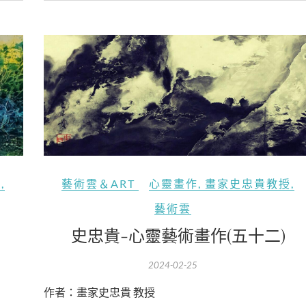
授
,
藝術雲＆ART
心靈畫作
,
畫家史忠貴教授
,
藝術雲
史忠貴-心靈藝術畫作(五十二)
2024-02-25
作者：畫家史忠貴 教授