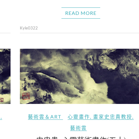
READ MORE
Kyle0322
授
,
藝術雲＆ART
心靈畫作
,
畫家史忠貴教授
,
藝術雲