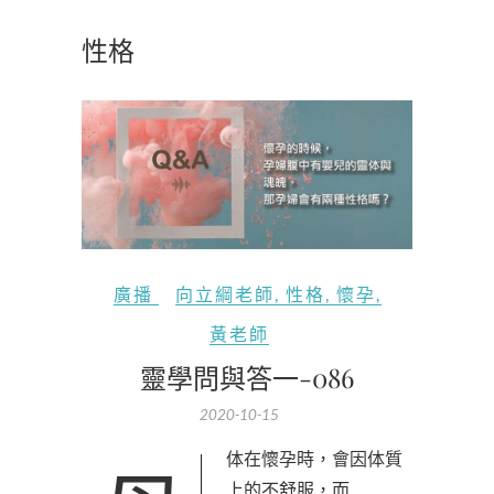
性格
廣播
向立綱老師
,
性格
,
懷孕
,
黃老師
靈學問與答一-086
2020-10-15
上的不舒服，而…