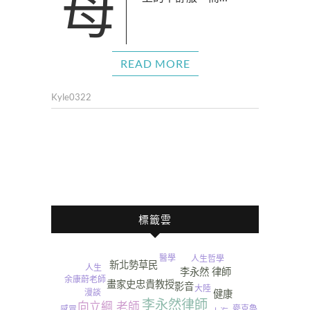
母体在懷孕時，會因体質
READ MORE
Kyle0322
標籤雲
醫學
人生哲學
新北勢草民
人生
李永然 律師
余康蔚老師
畫家史忠貴教授
影音
大陸
漫談
健康
李永然律師
向立綱 老師
麥克魯
感冒