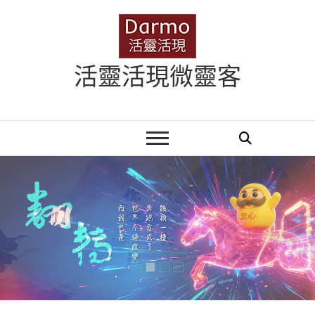
Skip
to
content
活靈活現微靈客