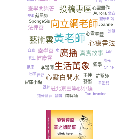
上海
投稿專區
心靈畫作
靈學問與答
Aurora
北京
蔡醫師
法律
靈學知識
向立綱老師
SpongeSis
Joanne
法律雲
沙姐
心靈
靈體
黃老師
藝術雲
心靈書法
靈學雲
白露
廣播
水
Lily
真實故事
尿
健康雲
養生
風光
生活萬象
靈學
李醫師
Shine
講座
巴黎
主神
保健
許醫師
心靈白開水
藝術
智庫小編
聿墨翡
課程
駐北京靈學觀小編
Tan Jasmine
陳醫師
瑋佳醫師
翻轉