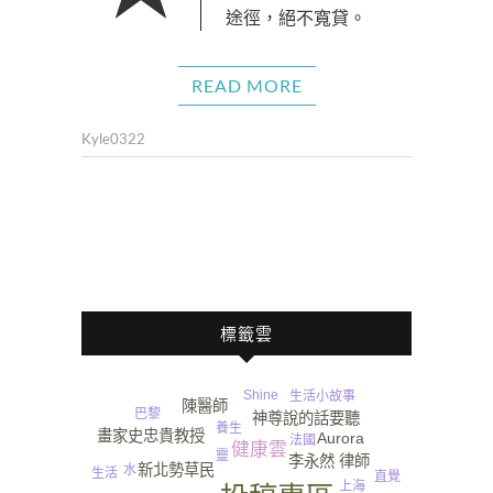
途徑，絕不寬貸。
READ MORE
Kyle0322
標籤雲
Shine
生活小故事
陳醫師
巴黎
神尊說的話要聽
養生
畫家史忠貴教授
Aurora
法國
健康雲
靈
李永然 律師
新北勢草民
水
生活
直覺
上海