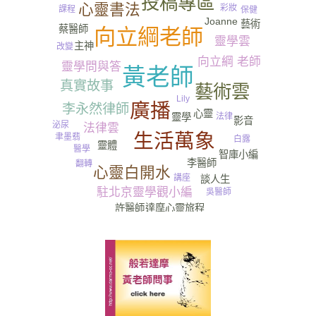
投稿專區
心靈書法
彩妝
課程
保健
Joanne
藝術
蔡醫師
向立綱老師
靈學雲
主神
改變
向立綱 老師
靈學問與答
黃老師
真實故事
藝術雲
Lily
廣播
李永然律師
心靈
靈學
法律
影音
泌尿
法律雲
生活萬象
聿墨翡
白露
靈體
醫學
智庫小編
李醫師
翻轉
心靈白開水
講座
談人生
駐北京靈學觀小編
吳醫師
許醫師
達摩心靈旅程