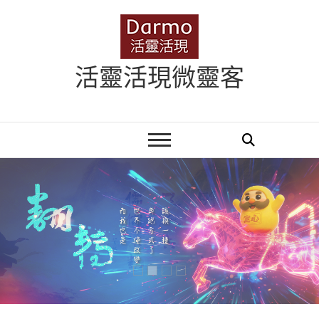
Skip
to
content
活靈活現微靈客