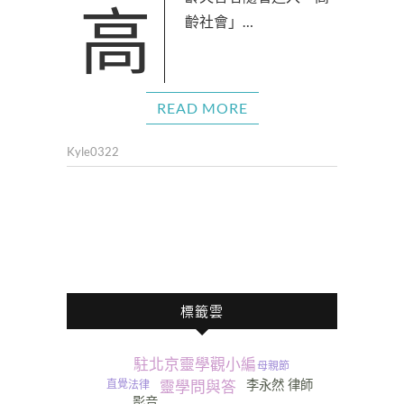
高齡失智者隨著進入「高
齡社會」…
READ MORE
Kyle0322
標籤雲
駐北京靈學觀小編
母親節
李永然 律師
直覺
法律
靈學問與答
影音