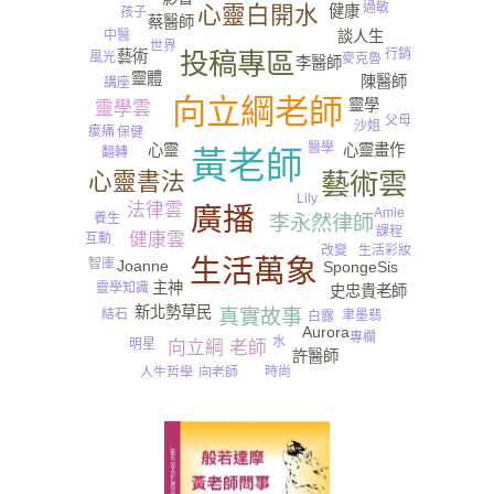
過敏
心靈白開水
健康
孩子
蔡醫師
中醫
談人生
世界
行銷
投稿專區
藝術
風光
麥克魯
李醫師
靈體
陳醫師
講座
向立綱老師
靈學
靈學雲
父母
沙姐
痠痛
保健
醫學
心靈
心靈畫作
翻轉
黃老師
藝術雲
心靈書法
Lily
法律雲
廣播
Amie
養生
李永然律師
課程
尿
健康雲
互動
彩妝
生活
改變
生活萬象
智庫
Joanne
SpongeSis
主神
靈學知識
史忠貴老師
新北勢草民
真實故事
結石
聿墨翡
白露
Aurora
專欄
水
明星
向立綱 老師
許醫師
時尚
人生哲學
向老師