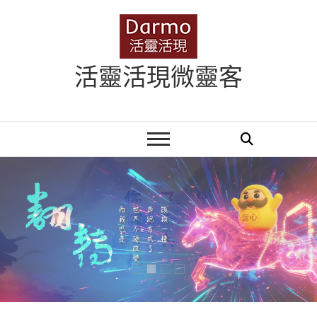
Skip
to
content
活靈活現微靈客