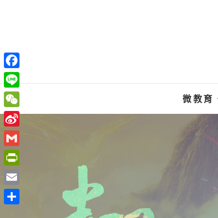
Skip
to
content
F
a
L
微教育
c
i
W
e
n
e
S
b
e
C
i
o
G
h
n
o
m
P
a
a
k
a
r
t
E
W
i
i
m
e
分
l