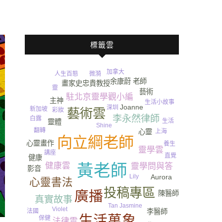
標籤雲
加拿大
微漪
人生百態
余康蔚 老師
畫家史忠貴教授
靈
藝術
駐北京靈學觀小編
主神
生活小故事
Joanne
深圳
新加坡
藝術雲
彩妝
李永然律師
白露
尿
生活
靈體
Shine
翻轉
上海
心靈
向立綱老師
心靈畫作
養生
靈學雲
講座
直覺
健康
健康雲
黃老師
靈學問與答
影音
Aurora
Lily
心靈書法
投稿專區
廣播
陳醫師
真實故事
Tan Jasmine
Violet
水
法國
李醫師
生活萬象
保健
法律雲