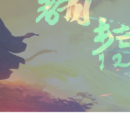
n
a
i
享
t
i
b
F
l
o
r
i
e
n
d
l
y