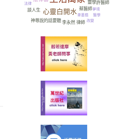
靈學
許醫師
法律
蔡醫師
夢境
談人生
心靈白開水
醫學
聿墨翡
神尊說的話要聽
改變
李永然 律師