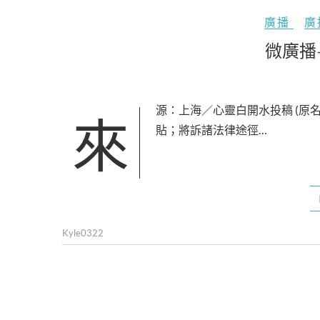
廣播
廣
微廣播
來源：上海／心靈白開水投稿 (原名慧可見) ★本內容版權所有。 對於任意翻印、剽竊、抄襲、轉
貼；將訴諸法律途徑…
Kyle0322