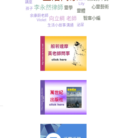
講座
Lily
心靈藝術
李永然律師
靈學
孩子
靈體
余康蔚老師
智庫小編
向立綱 老師
Violet
泌尿
生活小故事
溝通