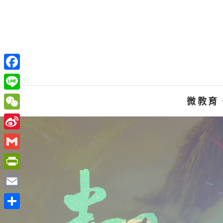
Skip
to
content
F
a
L
微教育
c
i
W
e
n
e
S
b
e
C
i
o
G
h
n
o
m
P
a
a
k
a
r
t
E
W
i
i
m
e
分
l