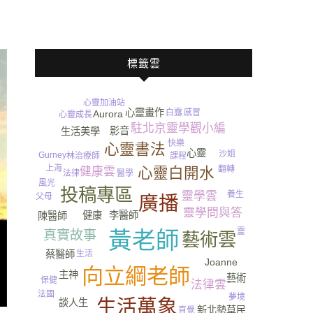
標籤雲
心靈加油站
心靈畫作
白露
感冒
Aurora
心靈成長
駐北京靈學觀小編
影音
生活美學
快樂
心靈書法
心靈
沙姐
Gurney​
課程
林治療師
上海
心靈白開水
翻轉
健康雲
醫學
法律
情聖
風光
投稿專區
靈學雲
養生
父母
廣播
靈學問與答
李醫師
健康
陳醫師
靈
黃老師
真實故事
藝術雲
尿
生活
蔡醫師
Joanne
向立綱老師
主神
藝術
保健
法律雲
英國
法國
夢境
生活萬象
談人生
新北勢草民
直覺