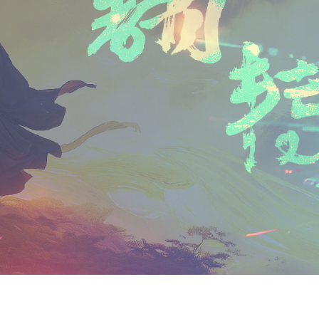
n
a
i
享
t
i
b
F
l
o
r
i
e
n
d
l
y