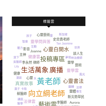
標籤雲
新加坡
心靈藝術
靈
孩子
史忠貴老師
靈學問與答
智庫
Tan Jasmine
互動
租賃
世界
心靈白開水
壓力
影音
Joanne
談人生
主神
健康雲
投稿專區
放下
夢境
林治療師
吳醫師
李永然 律師
靈學
藝術
Lily
廣播
生活萬象
靈學雲
健康
風光
心靈
漫談
水
黃老師
心靈書法
真實故事
翻轉
法律
卡陰
漢子
靈體
向立綱老師
養生
蔡醫師
新北勢草民
講座
法律雲
李醫師
Aurora
藝術雲
醫學