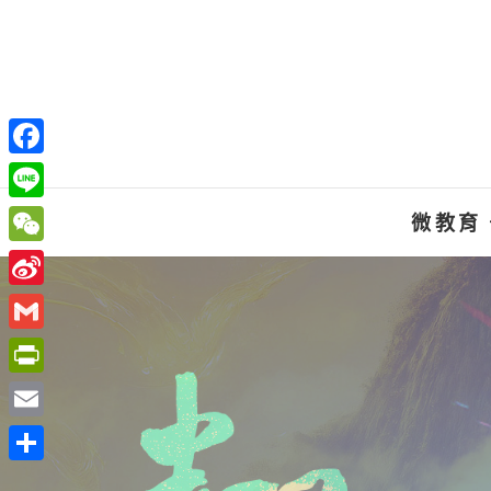
Skip
to
content
F
a
L
微教育
c
i
W
e
n
e
S
b
e
C
i
o
G
h
n
o
m
P
a
a
k
a
r
t
E
W
i
i
m
e
分
l