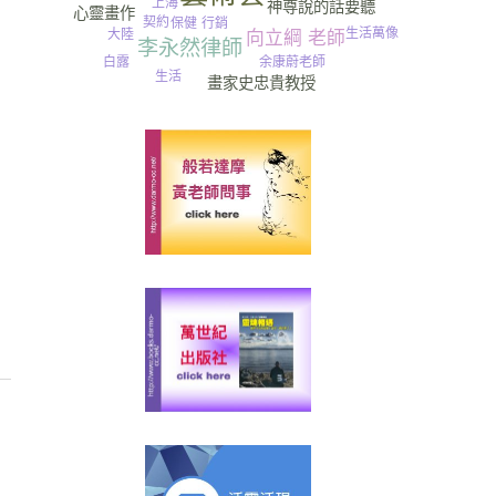
上海
神尊說的話要聽
心靈畫作
契約
保健
行銷
生活萬像
大陸
旅遊
向立綱 老師
李永然律師
白露
余康蔚老師
生活
畫家史忠貴教授