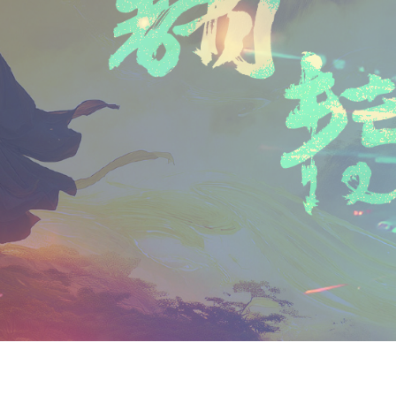
n
a
i
享
t
i
b
F
l
o
r
i
e
n
d
l
y